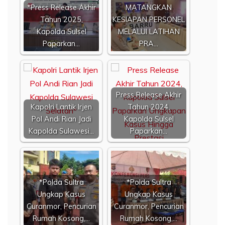
*Press Release Akhir
MATANGKAN
Tahun 2025,
KESIAPAN PERSONEL
Kapolda Sulsel
MELALUI LATIHAN
Paparkan…
PRA…
Press Release Akhir
Kapolri Lantik Irjen
Tahun 2024,
Pol Andi Rian Jadi
Kapolda Sulsel
Kapolda Sulawesi…
Paparkan…
*Polda Sultra
*Polda Sultra
Ungkap Kasus
Ungkap Kasus
Curanmor, Pencurian
Curanmor, Pencurian
Rumah Kosong,…
Rumah Kosong,…