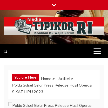
Skip
to
content
Tipikor-ri-online.my.id
Keadilan Itu Wajib Bersih
You are Here
Home
Artikel
Polda Sulsel Gelar Press Release Hasil Operasi
SIKAT LIPU 2023