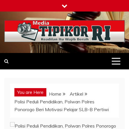
Skip
to
content
Tipikor-ri-online.my.id
Keadilan Itu Wajib Bersih
You are Here
Home
Artikel
Polisi Peduli Pendidikan, Polwan Polres
Ponorogo Beri Motivasi Pelajar SLB-B Pertiwi