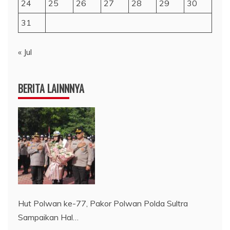
24
25
26
27
28
29
30
31
« Jul
BERITA LAINNNYA
Hut Polwan ke-77, Pakor Polwan Polda Sultra
Sampaikan Hal…