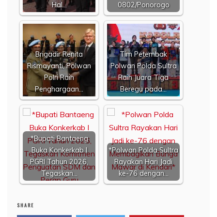
Hal…
0802/Ponorogo
Brigadir Renita
Tim Petembak
Rismayanti, Polwan
Polwan Polda Sultra
Polri Raih
Raih Juara Tiga
Penghargaan…
Beregu pada…
*Bupati Bantaeng
Buka Konkerkab I
*Polwan Polda Sultra
PGRI Tahun 2026,
Rayakan Hari Jadi
Tegaskan…
ke-76 dengan…
SHARE