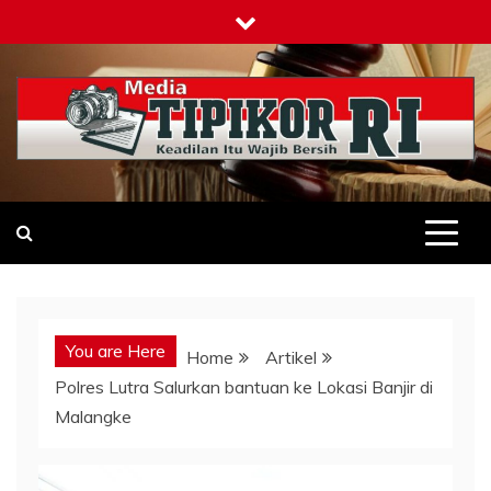
Skip
to
content
Tipikor-ri-online.my.id
Keadilan Itu Wajib Bersih
You are Here
Home
Artikel
Polres Lutra Salurkan bantuan ke Lokasi Banjir di
Malangke