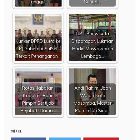
Tanggul…
Sungai…
UPT Pariwisata
Kunker DPRD Lutra ke
Disporapar, Lukman
PJ Gubernur SulSel
Hadiri Musyawarah
Terkait Penanganan…
Lembaga…
Rotasi Jabatan,
Andi Rahim Ubah
Kapolres Bone
Wajah Kota
Pimpin Sertijab
Masamba, Master
Pejabat Utama…
Plan Telah Siap…
SHARE