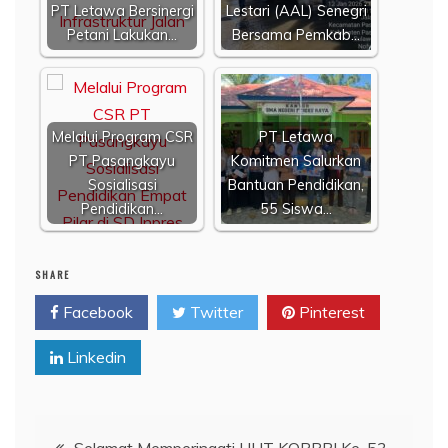
PT Letawa Bersinergi
Lestari (AAL) Senegri
Petani Lakukan…
Bersama Pemkab…
Melalui Program CSR
PT Letawa
PT Pasangkayu
Komitmen Salurkan
Sosialisasi
Bantuan Pendidikan,
Pendidikan…
55 Siswa…
SHARE
Facebook
Twitter
Pinterest
Linkedin
Navigasi
Selamat Memperingati HUT KORPRI Ke-53