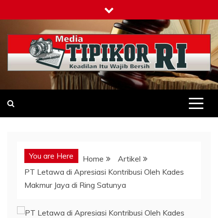
Skip
to
content
Tipikor-ri-online.my.id
Keadilan Itu Wajib Bersih
You are Here
Home
Artikel
PT Letawa di Apresiasi Kontribusi Oleh Kades
Makmur Jaya di Ring Satunya