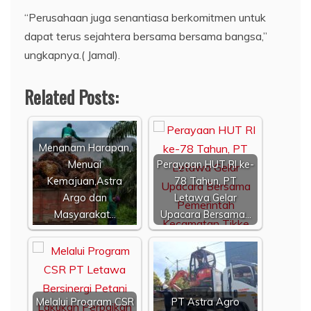
“Perusahaan juga senantiasa berkomitmen untuk
dapat terus sejahtera bersama bersama bangsa,”
ungkapnya.( Jamal).
Related Posts:
Menanam Harapan,
Menuai
Perayaan HUT RI ke-
Kemajuan,Astra
78 Tahun, PT
Argo dan
Letawa Gelar
Masyarakat…
Upacara Bersama…
Melalui Program CSR
PT Astra Agro