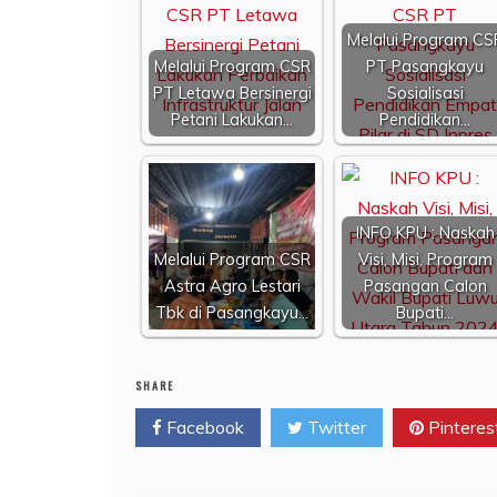
Melalui Program CS
Melalui Program CSR
PT Pasangkayu
PT Letawa Bersinergi
Sosialisasi
Petani Lakukan…
Pendidikan…
INFO KPU : Naskah
Melalui Program CSR
Visi, Misi, Program
Astra Agro Lestari
Pasangan Calon
Tbk di Pasangkayu…
Bupati…
SHARE
Facebook
Twitter
Pinteres