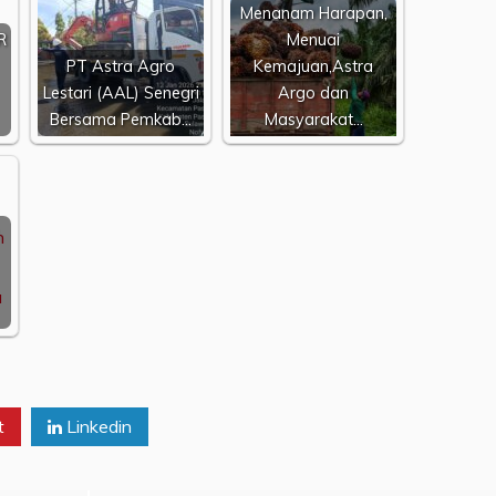
Menanam Harapan,
R
Menuai
PT Astra Agro
Kemajuan,Astra
Lestari (AAL) Senegri
Argo dan
Bersama Pemkab…
Masyarakat…
t
Linkedin