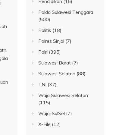
Pendidikan
(16)
g
Polda Sulawesi Tenggara
(500)
uah
Politik
(18)
Polres Sinjai
(7)
ath,
Polri
(395)
gala
Sulawesi Barat
(7)
Sulawesi Selatan
(88)
tuan
TNI
(37)
Wajo Sulawesi Selatan
(115)
Wajo-SulSel
(7)
X-File
(12)