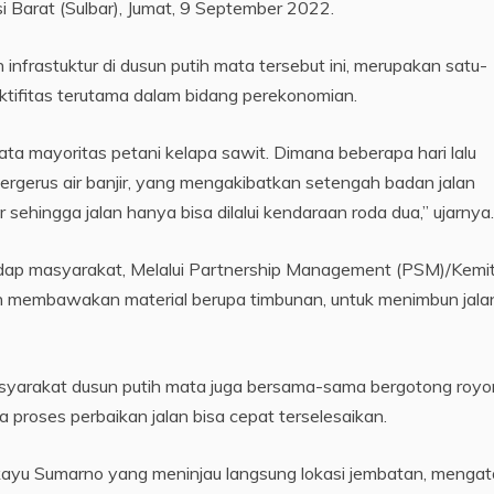
Barat (Sulbar), Jumat, 9 September 2022.
infrastuktur di dusun putih mata tersebut ini, merupakan satu-
tifitas terutama dalam bidang perekonomian.
mata mayoritas petani kelapa sawit. Dimana beberapa hari lalu
tergerus air banjir, yang mengakibatkan setengah badan jalan
 sehingga jalan hanya bisa dilalui kendaraan roda dua,” ujarnya.
adap masyarakat, Melalui Partnership Management (PSM)/Kemi
membawakan material berupa timbunan, untuk menimbun jala
asyarakat dusun putih mata juga bersama-sama bergotong roy
proses perbaikan jalan bisa cepat terselesaikan.
ayu Sumarno yang meninjau langsung lokasi jembatan, menga