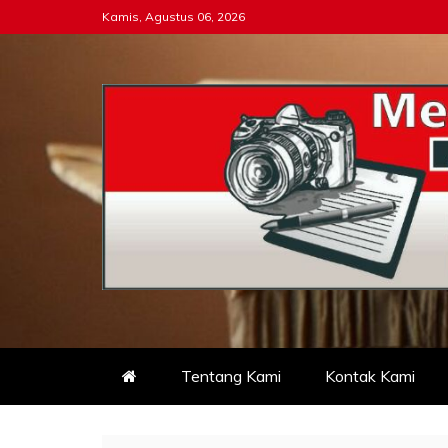
Skip
Kamis, Agustus 06, 2026
to
content
Tipikor-ri-online.my.i
Keadilan Itu Wajib Bersih
Tentang Kami
Kontak Kami