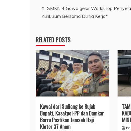
Navigasi
SMKN 4 Gowa gelar Workshop Penyela
Kurikulum Bersama Dunia Kerja*
pos
RELATED POSTS
​Kawal dari Sudiang ke Rujab
TAM
Bupati, Kasatpol-PP dan Damkar
KAB
Barru Pastikan Jemaah Haji
MIN
Kloter 37 Aman
Fe