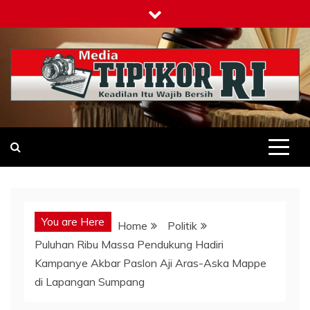
Skip
to
content
Tipikor-ri-online.my.id
Keadilan Itu Wajib Bersih
You are Here
Home
Politik
Puluhan Ribu Massa Pendukung Hadiri
Kampanye Akbar Paslon Aji Aras-Aska Mappe
di Lapangan Sumpang