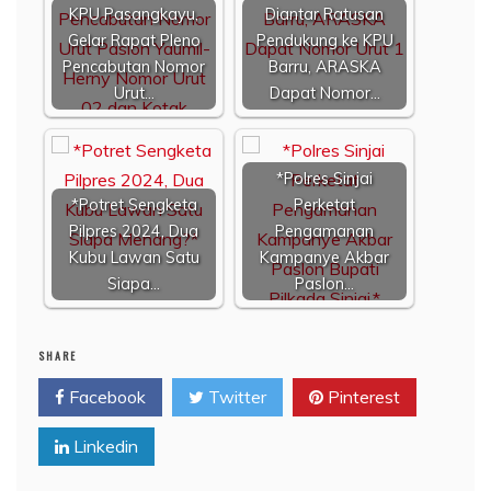
KPU Pasangkayu,
Diantar Ratusan
Gelar Rapat Pleno
Pendukung ke KPU
Pencabutan Nomor
Barru, ARASKA
Urut…
Dapat Nomor…
*Polres Sinjai
*Potret Sengketa
Perketat
Pilpres 2024, Dua
Pengamanan
Kubu Lawan Satu
Kampanye Akbar
Siapa…
Paslon…
SHARE
Facebook
Twitter
Pinterest
Linkedin