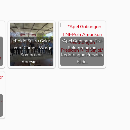
*Polda Sultra Gelar
*Apel Gabungan TNI-
Jumat Curhat, Warga
Polri Amankan
Sampaikan
Kedatangan Presiden
Apresiasi…
RI di…