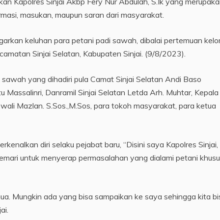
akan Kapolres Sinjai Akbp Fery Nur Abdulah, S.Ik yang merupak
ormasi, masukan, maupun saran dari masyarakat.
engarkan keluhan para petani padi sawah, dibalai pertemuan kel
amatan Sinjai Selatan, Kabupaten Sinjai. (9/8/2023).
 sawah yang dihadiri pula Camat Sinjai Selatan Andi Baso
 Massalinri, Danramil Sinjai Selatan Letda Arh. Muhtar, Kepala
wali Mazlan. S.Sos.,M.Sos, para tokoh masyarakat, para ketua
kenalkan diri selaku pejabat baru, “Disini saya Kapolres Sinjai,
kemari untuk menyerap permasalahan yang dialami petani khus
mua. Mungkin ada yang bisa sampaikan ke saya sehingga kita bi
ai.