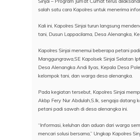
Sinjai – Program Jum’at Curhat terus dilaksan
salah satu cara Kapolres untuk menerima inf
Kali ini, Kapolres Sinjai turun langsung mend
tani, Dusun Lappacilama, Desa Alenangka, Kec
Kapolres Sinjai menemui beberapa petani padi
Manggungrawa,SE Kapolsek Sinjai Selatan Iptu
Desa Alenangka Andi Ilyas, Kepala Desa Pole
kelompok tani, dan warga desa alenangka.
Pada kegiatan tersebut, Kapolres Sinjai memper
Akbp Fery Nur Abdulah,S.Ik, sengaja datang 
petani padi sawah di desa alenangka ini.
“Informasi, keluhan dan aduan dari warga se
mencari solusi bersama,” Ungkap Kapolres Sinj