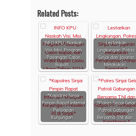
Related Posts:
INFO KPU : Naskah
Lestarikan
Visi, Misi, Program
Lingkungan, Polres
Pasangan Calon
Sinjai dan Jajaran
Bupati…
Melakukan…
*Kapolres Sinjai
Pimpin Rapat Internal
*Polres Sinjai Gelar
Persiapan
Patroli Gabungan
Kunjungan…
Bersama TNI dan…