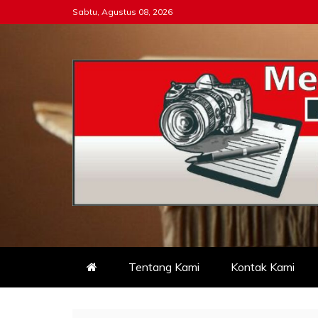
Skip
Sabtu, Agustus 08, 2026
to
content
Tipikor-ri-online.my.i
Keadilan Itu Wajib Bersih
Tentang Kami
Kontak Kami