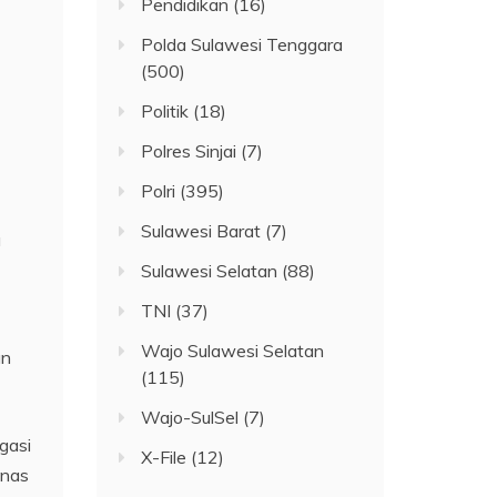
Pendidikan
(16)
Polda Sulawesi Tenggara
(500)
Politik
(18)
Polres Sinjai
(7)
Polri
(395)
Sulawesi Barat
(7)
a
Sulawesi Selatan
(88)
TNI
(37)
Wajo Sulawesi Selatan
an
(115)
Wajo-SulSel
(7)
gasi
X-File
(12)
inas