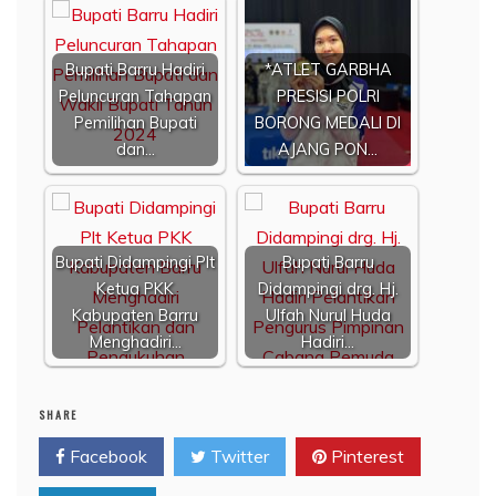
Bupati Barru Hadiri
*ATLET GARBHA
Peluncuran Tahapan
PRESISI POLRI
Pemilihan Bupati
BORONG MEDALI DI
dan…
AJANG PON…
Bupati Didampingi Plt
Bupati Barru
Ketua PKK
Didampingi drg. Hj.
Kabupaten Barru
Ulfah Nurul Huda
Menghadiri…
Hadiri…
SHARE
Facebook
Twitter
Pinterest