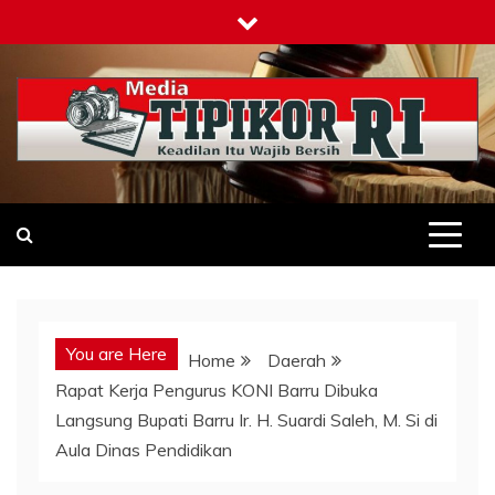
Skip
to
content
Tipikor-ri-online.my.id
Keadilan Itu Wajib Bersih
You are Here
Home
Daerah
Rapat Kerja Pengurus KONI Barru Dibuka
Langsung Bupati Barru Ir. H. Suardi Saleh, M. Si di
Aula Dinas Pendidikan