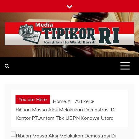
Skip
to
content
Tipikor-ri-online.my.id
Keadilan Itu Wajib Bersih
You are Here
Home
Artikel
Ribuan Massa Aksi Melakukan Demostrasi Di
Kantor PT.Antam Tbk UBPN Konawe Utara