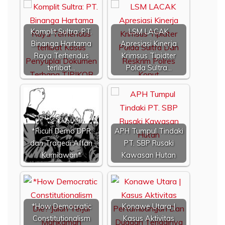
Komplit Sultra: PT.
LSM LACAK
Binanga Hartama
Apresiasi Kinerja
Raya Terhendus
Krimsus Tipidter
terlibat…
Polda Sultra…
*Ricuh Demo DPR
APH Tumpul Tindaki
dan Tragedi Affan
PT. SBP Rusaki
Kurniawan*
Kawasan Hutan
*How Democratic
Konawe Utara |
Constitutionalism
Kasus Aktivitas