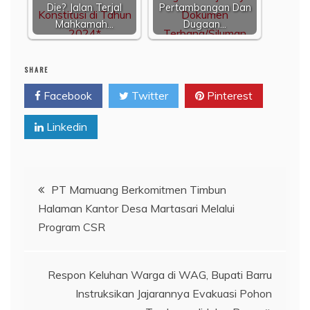
Die? Jalan Terjal
Pertambangan Dan
Mahkamah…
Dugaan…
SHARE
Facebook
Twitter
Pinterest
Linkedin
Navigasi
PT Mamuang Berkomitmen Timbun
Halaman Kantor Desa Martasari Melalui
pos
Program CSR
Respon Keluhan Warga di WAG, Bupati Barru
Instruksikan Jajarannya Evakuasi Pohon