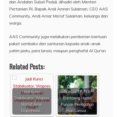
dan Andalan Sulsel Peduli, dihadiri oleh Menteri
Pertanian RI, Bapak Andi Amran Sulaiman, CEO AAS
Community, Andi Amar Ma’ruf Sulaiman, keluarga dan
warga.
AAS Community juga melakukan pemberian bantuan
paket sembako dan santunan kepada anak-anak
yatim piatu, para lansia, maupun penghafal Al Qur’an.
Related Posts:
Jadi Kunci
*Ketua TP. PKK
Stabilisator, Wapres
Bantaeng Hadiri
Ma'ruf Amin
Puncak Peringatan
Diapresiasi…
Hari Lansia…