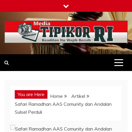
Skip
to
content
Tipikor-ri-online.my.id
Keadilan Itu Wajib Bersih
You are Here
Home
Artikel
Safari Ramadhan AAS Comunity dan Andalan
Sulsel Perduli