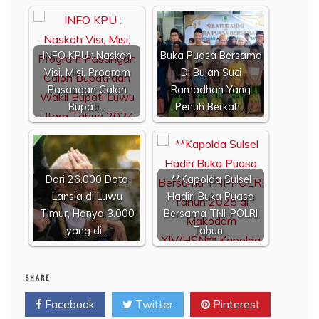
INFO KPU : Naskah
Buka Puasa Bersama
Visi, Misi, Program
Di Bulan Suci
Pasangan Calon
Ramadhan Yang
Bupati…
Penuh Berkah…
Dari 26.000 Data
**Kapolda Sulsel
Lansia di Luwu
Hadiri Buka Puasa
Timur, Hanya 3.000
Bersama TNI-POLRI
yang di…
Tahun…
SHARE
Facebook
Twitter
Pinterest