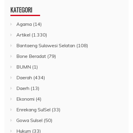
KATEGORI
Agama
(14)
Artikel
(1.330)
Bantaeng Sulawesi Selatan
(108)
Bone Beradat
(79)
BUMN
(1)
Daerah
(434)
Daerh
(13)
Ekonomi
(4)
Enrekang SulSel
(33)
Gowa Sulsel
(50)
Hukum
(33)