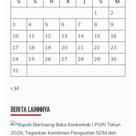
S
S
R
K
J
S
M
1
2
3
4
5
6
7
8
9
10
11
12
13
14
15
16
17
18
19
20
21
22
23
24
25
26
27
28
29
30
31
« Jul
BERITA LAINNNYA