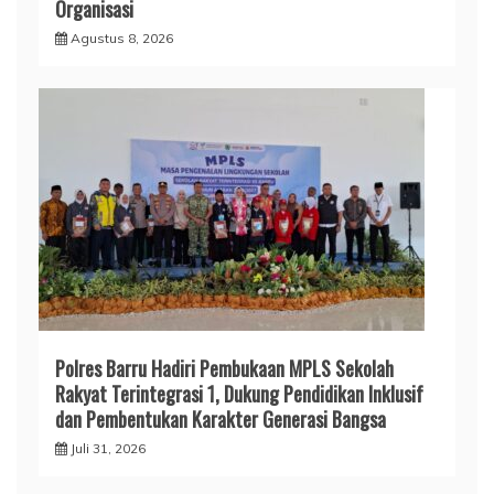
Organisasi
Agustus 8, 2026
Polres Barru Hadiri Pembukaan MPLS Sekolah
Rakyat Terintegrasi 1, Dukung Pendidikan Inklusif
dan Pembentukan Karakter Generasi Bangsa
Juli 31, 2026