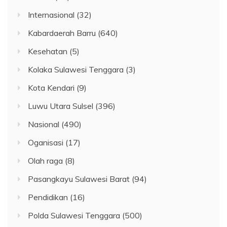
Internasional
(32)
Kabardaerah Barru
(640)
Kesehatan
(5)
Kolaka Sulawesi Tenggara
(3)
Kota Kendari
(9)
Luwu Utara Sulsel
(396)
Nasional
(490)
Oganisasi
(17)
Olah raga
(8)
Pasangkayu Sulawesi Barat
(94)
Pendidikan
(16)
Polda Sulawesi Tenggara
(500)