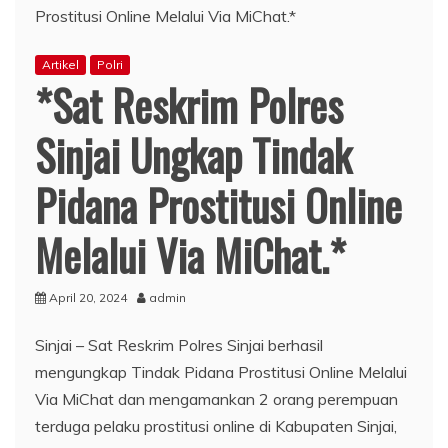
Artikel
Polri
*Sat Reskrim Polres
Sinjai Ungkap Tindak
Pidana Prostitusi Online
Melalui Via MiChat.*
April 20, 2024
admin
Sinjai – Sat Reskrim Polres Sinjai berhasil
mengungkap Tindak Pidana Prostitusi Online Melalui
Via MiChat dan mengamankan 2 orang perempuan
terduga pelaku prostitusi online di Kabupaten Sinjai,