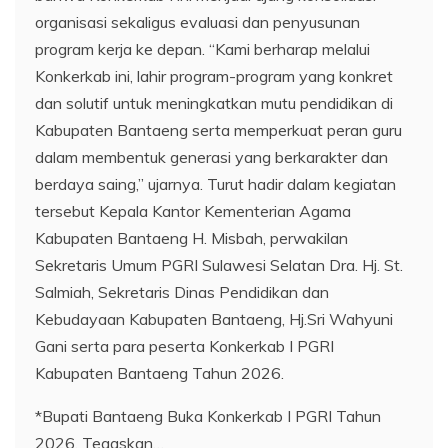
*Bupati Bantaeng Buka Konkerkab I PGRI Tahun
2026, Tegaskan…