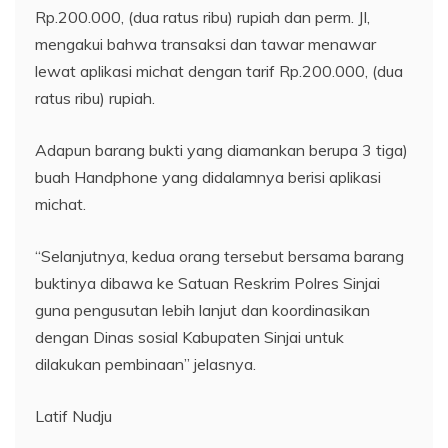
Rp.200.000, (dua ratus ribu) rupiah dan perm. JI,
mengakui bahwa transaksi dan tawar menawar
lewat aplikasi michat dengan tarif Rp.200.000, (dua
ratus ribu) rupiah.
Adapun barang bukti yang diamankan berupa 3 tiga)
buah Handphone yang didalamnya berisi aplikasi
michat.
“Selanjutnya, kedua orang tersebut bersama barang
buktinya dibawa ke Satuan Reskrim Polres Sinjai
guna pengusutan lebih lanjut dan koordinasikan
dengan Dinas sosial Kabupaten Sinjai untuk
dilakukan pembinaan” jelasnya.
Latif Nudju