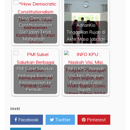
*How Democratic
Constitutionalism
AdnanKio
Die? Jalan Terjal
Tinggalkan Rujab di
Mahkamah…
Akhir Masa Jabatan
PMI Sulsel Salurkan
INFO KPU : Naskah
Berbagai Bantuan
Visi, Misi, Program
Kemanusiaan ke
Pasangan Calon
Pemkab…
Bupati…
SHARE
Facebook
Twitter
Pinterest