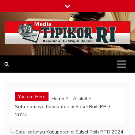
Skip
to
content
Tipikor-ri-online.my.id
Keadilan Itu Wajib Bersih
You are Here
Home
Artikel
Satu-satunya Kabupaten di Sulsel Raih PPD
2024