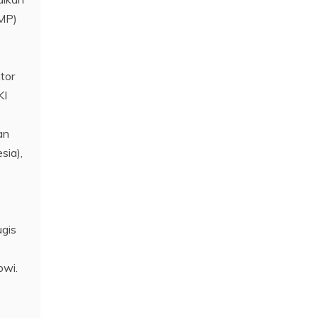
PMP)
tor
KI
an
sia),
ugis
owi.