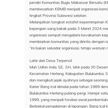
pendiri Komunitas Bugis Makassar Bersatu (K
membesarkan KBMB menjadi organisasi kemas
tingkat Provinsi Sulawesi selatan.
Melanjutkan tongkat estafet kepemimpinan 
kepergian sang kakak pada 3 Maret 2024 ma
organisasi sempat mengalami kevakuman kepe
membiarkan komunitas yang dirintis dengan ide
“Ini bukan sekadar organisasi, tetapi warisan n
Lahir dari Desa Terpencil
Muh Udhin Inda, SE,. SH,. lahir pada 30 Dese
Kecamatan Herlang, Kabupaten Bulukumba, Su
dan mengikuti jejak ayahnya sebagai seoran
Karier Bang Ical dimulai pada tahun 1989 d
Bulukumba–Herlang pulang-pergi. Hampir satu
1999, yang menjadi fondasi awal pembentuka
Berbekal pengalaman di lapangan, Bang Ical k