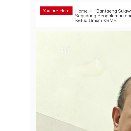
You are Here
Home
Bantaeng Sulawe
Segudang Pengalaman dan P
Ketua Umum KBMB