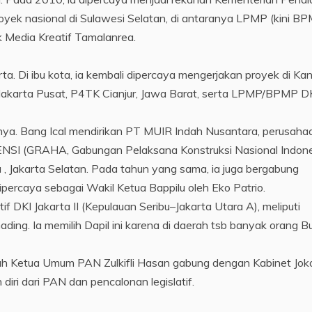
yek nasional di Sulawesi Selatan, di antaranya LPMP (kini B
 Media Kreatif Tamalanrea.
ta. Di ibu kota, ia kembali dipercaya mengerjakan proyek di Kan
Jakarta Pusat, P4TK Cianjur, Jawa Barat, serta LPMP/BPMP D
nya. Bang Ical mendirikan PT MUIR Indah Nusantara, perusaha
PENSI (GRAHA, Gabungan Pelaksana Konstruksi Nasional Indone
 Jakarta Selatan. Pada tahun yang sama, ia juga bergabung
ercaya sebagai Wakil Ketua Bappilu oleh Eko Patrio.
if DKI Jakarta II (Kepulauan Seribu–Jakarta Utara A), meliputi
Gading. Ia memilih Dapil ini karena di daerah tsb banyak orang B
elah Ketua Umum PAN Zulkifli Hasan gabung dengan Kabinet Jok
diri dari PAN dan pencalonan legislatif.