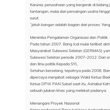
Karunia, perusahaan yang bergerak di bidang 
tantangan, mulai dari persaingan usaha hingg
surut.
“Jatuh bangun adalah bagian dari proses. Yang
Menimba Pengalaman Organisasi dan Politik
Pada tahun 2007, Bang Ical mulai terlibat a
Masyarakat Sulawesi Selatan (GERMAS) yang s
Sulawesi Selatan periode 2007–2012. Dari or
dan Ilmu politik.Kepada SYL.
Setahun berselang, tepatnya pada 2008, Ban
dipercaya menjabat sebagai Wakil Ketua Ba
Ketua DPW PAN Sulsel saat itu, Ashabul Kahfi.
sebuah julukan khas yang melekat padanya.
Menangani Proyek Nasional
Karier profesional Bang Ical terus berkemba