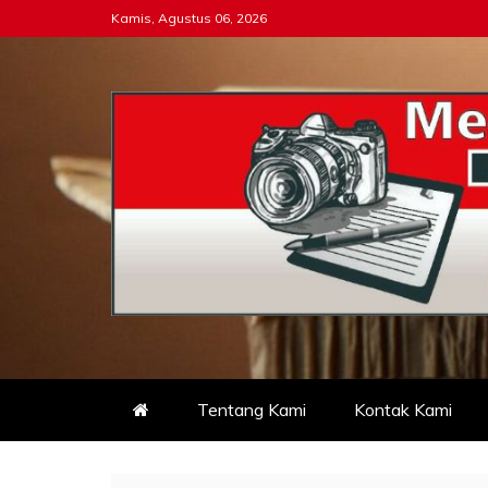
Skip
Kamis, Agustus 06, 2026
to
content
Tipikor-ri-online.my.i
Keadilan Itu Wajib Bersih
Tentang Kami
Kontak Kami