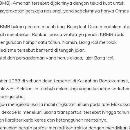
BMB). Amanah tersebut dijalaninya dengan tekad kuat untuk
yarakatan berskala nasional. yang sebelumnya hanya Ormas
KBMB bukan perkara mudah bagi Bang Ical. Duka mendalam ata
sih membekas. Bahkan, pasca wafatnya pendiri KBMB, roda
ngurusan hampir satu tahun. Namun, Bang Ical menolak
alisme tersebut berhenti di tengah jalan.
ilai dan persaudaraan yang harus dijaga,” ujar Bang Ical.
mber 1968 di sebuah desa terpencil di Kelurahan Bontokamase,
lawesi Selatan. Ia tumbuh dalam lingkungan keluarga sederha
g pengusaha.
engan mengelola usaha mobil angkutan umum pada rute Makassa
 dekade ia menekuni usaha transportasi tersebut hingga tahun
n karakter kerja keras dan ketangguhan mentalnya.
emudian beralih profesi menjadi kontraktor dengan mendirikan