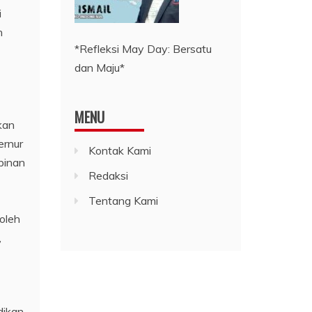
i
h
*Refleksi May Day: Bersatu
dan Maju*
MENU
kan
ernur
Kontak Kami
pinan
Redaksi
Tentang Kami
oleh
,
dikan