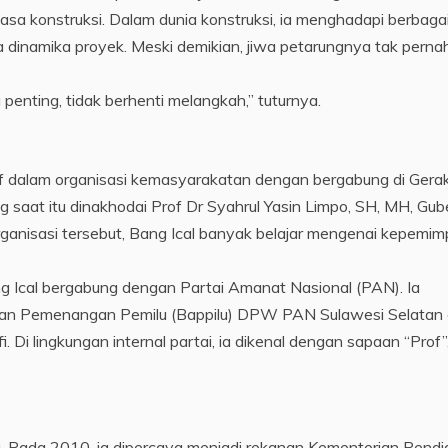
jasa konstruksi. Dalam dunia konstruksi, ia menghadapi berbaga
a dinamika proyek. Meski demikian, jiwa petarungnya tak perna
 penting, tidak berhenti melangkah,” tuturnya.
ktif dalam organisasi kemasyarakatan dengan bergabung di Gera
aat itu dinakhodai Prof Dr Syahrul Yasin Limpo, SH, MH, Gub
ganisasi tersebut, Bang Ical banyak belajar mengenai kepemim
g Ical bergabung dengan Partai Amanat Nasional (PAN). Ia
dan Pemenangan Pemilu (Bappilu) DPW PAN Sulawesi Selatan 
 Di lingkungan internal partai, ia dikenal dengan sapaan “Prof”
ng. Pada 2010, ia dipercaya menjadi rekanan Kementerian Pendi