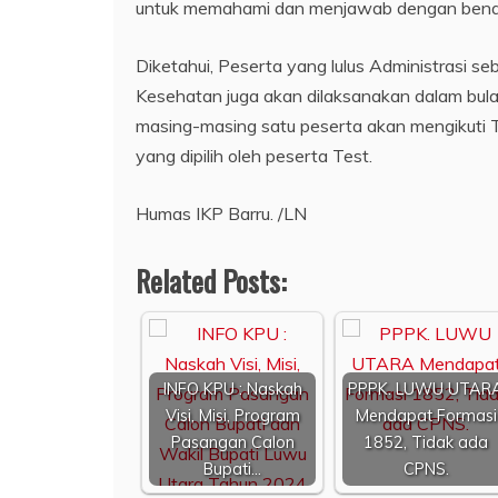
untuk memahami dan menjawab dengan benar k
Diketahui, Peserta yang lulus Administrasi
Kesehatan juga akan dilaksanakan dalam bul
masing-masing satu peserta akan mengikuti T
yang dipilih oleh peserta Test.
Humas IKP Barru. /LN
Related Posts:
INFO KPU : Naskah
PPPK. LUWU UTAR
Visi, Misi, Program
Mendapat Formasi
Pasangan Calon
1852, Tidak ada
Bupati…
CPNS.