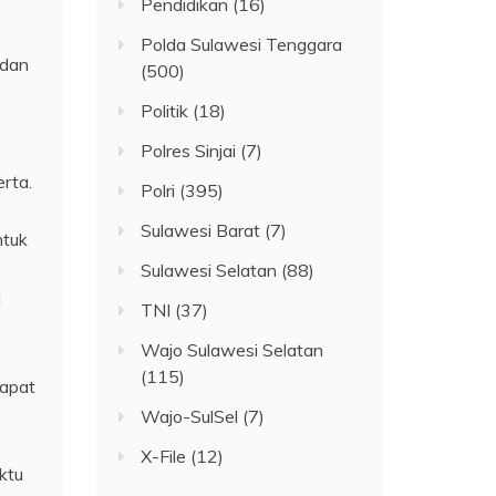
Pendidikan
(16)
Polda Sulawesi Tenggara
 dan
(500)
Politik
(18)
Polres Sinjai
(7)
rta.
Polri
(395)
Sulawesi Barat
(7)
ntuk
Sulawesi Selatan
(88)
l
TNI
(37)
Wajo Sulawesi Selatan
(115)
dapat
Wajo-SulSel
(7)
X-File
(12)
ktu