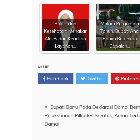
Politik dan
Malam Pergantian
Kesehatan: Menakar
Tahun, Bupati Andi
Akses dan Keadilan
Rahim Beberkan
Layanan…
Capaian…
SHARE
Facebook
Twitter
Pinteres
Navigasi
Bupati Barru Pada Deklarasi Damai Ber
Pelaksanaan Pilkades Srentak, Aman Tert
pos
Damai