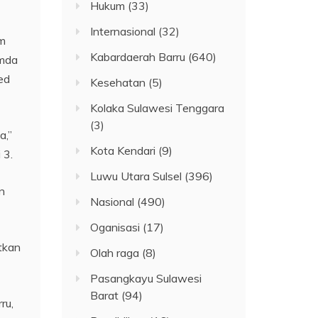
Hukum
(33)
Internasional
(32)
im
Kabardaerah Barru
(640)
emda
ed
Kesehatan
(5)
Kolaka Sulawesi Tenggara
(3)
a,”
Kota Kendari
(9)
 3.
Luwu Utara Sulsel
(396)
n
Nasional
(490)
Oganisasi
(17)
tkan
Olah raga
(8)
Pasangkayu Sulawesi
Barat
(94)
ru,