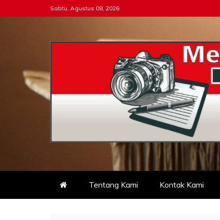
Skip
Sabtu, Agustus 08, 2026
to
content
Tipikor-ri-online.my.i
Keadilan Itu Wajib Bersih
Tentang Kami
Kontak Kami