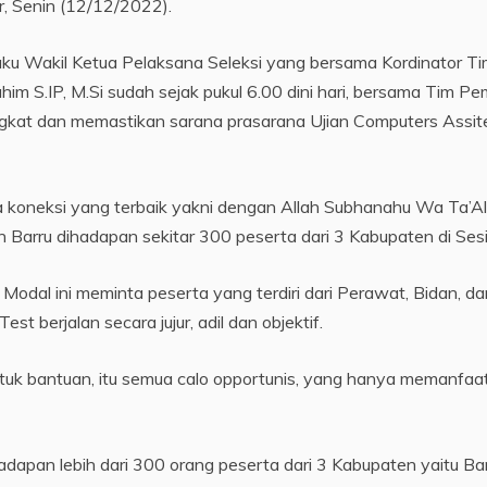
, Senin (12/12/2022).
aku Wakil Ketua Pelaksana Seleksi yang bersama Kordinator T
im S.IP, M.Si sudah sejak pukul 6.00 dini hari, bersama Tim P
kat dan memastikan sarana prasarana Ujian Computers Assit
 ada koneksi yang terbaik yakni dengan Allah Subhanahu Wa Ta’Al
arru dihadapan sekitar 300 peserta dari 3 Kabupaten di Sesi
dal ini meminta peserta yang terdiri dari Perawat, Bidan, da
t berjalan secara jujur, adil dan objektif.
tuk bantuan, itu semua calo opportunis, yang hanya memanfaa
apan lebih dari 300 orang peserta dari 3 Kabupaten yaitu Bar