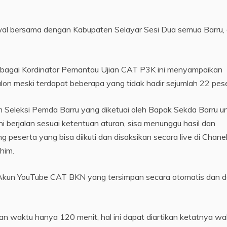
 awal bersama dengan Kabupaten Selayar Sesi Dua semua Barru,
sebagai Kordinator Pemantau Ujian CAT P3K ini menyampaikan
on meski terdapat beberapa yang tidak hadir sejumlah 22 pese
Tim Seleksi Pemda Barru yang diketuai oleh Bapak Sekda Barru u
i berjalan sesuai ketentuan aturan, sisa menunggu hasil dan
peserta yang bisa diikuti dan disaksikan secara live di Chane
him.
ada Akun YouTube CAT BKN yang tersimpan secara otomatis dan 
an waktu hanya 120 menit, hal ini dapat diartikan ketatnya wa