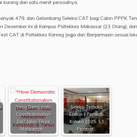
urang dari satu menit persoalnya.
 sebanyak 479, dan Gelombang Seleksi CAT bagi Calon PPPK Te
an Desember ini di Kampus Poltekkes Makassar (23 Orang), da
est CAT di Poltekkes Kanreg Jogja dan Banjarmasin sesuai lok
A
*How Democratic
Seleksi Terbuka
Constitutionalism
Eselon II Pemkab
Die? Jalan Terjal
Kolaka 2025, 53
Mahkamah…
Pejabat…