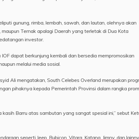
liputi gunung, rimba, lembah, sawah, dan lautan, olehnya akan
, maupun Ternak apalagi Daerah yang terletak di Dua Kota
edatangan investor.
a IOF dapat berkunjung kembali dan bersedia mempromosikan
aupun melalui media sosial.
asyid Ali mengatakan, South Celebes Overland merupakan pro
ungan pihaknya kepada Pemerintah Provinsi dalam rangka prom
 kasih Barru atas sambutan yang sangat spesial ini,” sebut Ke
ndaraan seperti Jeep, Rubicon, Vitara, Katana, Jimny, dan lainn