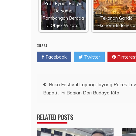
Prof. Ryaas Rasyid
Bersama
Rombongan Berada
Tekanan Ganda
Di Objek Wisata…
Ekonomi Indonesia
SHARE
Facebook
Twitter
Pinteres
Navigasi
Buka Festival Layang-layang Polres Lu
Bupati : Ini Bagian Dari Budaya Kita
pos
RELATED POSTS