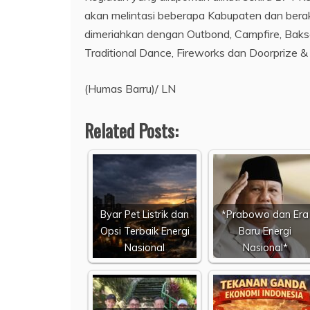
akan melintasi beberapa Kabupaten dan berakhi
dimeriahkan dengan Outbond, Campfire, Bak
Traditional Dance, Fireworks dan Doorprize &
(Humas Barru)/ LN
Related Posts:
Byar Pet Listrik dan
*Prabowo dan Era
Opsi Terbaik Energi
Baru Energi
Nasional
Nasional*