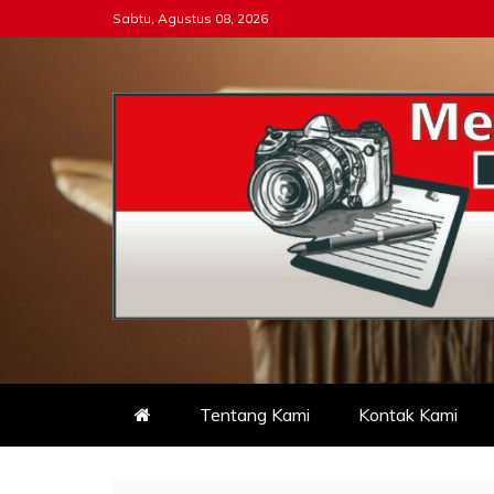
Skip
Sabtu, Agustus 08, 2026
to
content
Tipikor-ri-online.my.i
Keadilan Itu Wajib Bersih
Tentang Kami
Kontak Kami