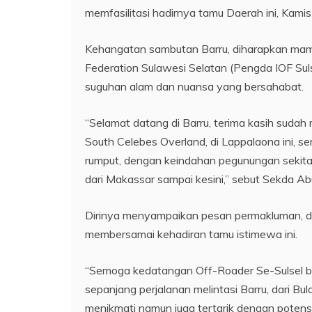
memfasilitasi hadirnya tamu Daerah ini, Kami
Kehangatan sambutan Barru, diharapkan mam
Federation Sulawesi Selatan (Pengda IOF Suls
suguhan alam dan nuansa yang bersahabat.
“Selamat datang di Barru, terima kasih sudah 
South Celebes Overland, di Lappalaona ini, 
rumput, dengan keindahan pegunungan sekitar
dari Makassar sampai kesini,” sebut Sekda Ab
Dirinya menyampaikan pesan permakluman, dar
membersamai kehadiran tamu istimewa ini.
“Semoga kedatangan Off-Roader Se-Sulsel b
sepanjang perjalanan melintasi Barru, dari Bu
menikmati namun juga tertarik dengan potensi 