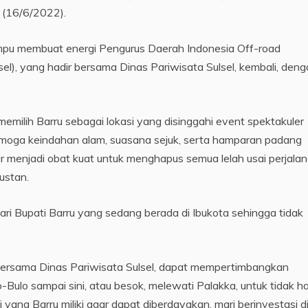
s (16/6/2022).
pu membuat energi Pengurus Daerah Indonesia Off-road
el), yang hadir bersama Dinas Pariwisata Sulsel, kembali, den
memilih Barru sebagai lokasi yang disinggahi event spektakuler
semoga keindahan alam, suasana sejuk, serta hamparan padang
 menjadi obat kuat untuk menghapus semua lelah usai perjalan
ustan.
i Bupati Barru yang sedang berada di Ibukota sehingga tidak
ersama Dinas Pariwisata Sulsel, dapat mempertimbangkan
lo-Bulo sampai sini, atau besok, melewati Palakka, untuk tidak 
yang Barru miliki agar dapat diberdayakan, mari berinvestasi d