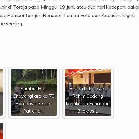
r di Toraja pada Minggu, 19 Juni, atau dua hari kedepan, baka
sos, Pembentangan Bendera, Lomba Foto dan Acoustic Night,
 Awarding.
Sambut HUT
Bupati Lutra, Andi
Bhayangkara ke-79
Rahim Sedang
Pamobvit Gencar
Melakukan Penataan
Patroli di…
Birokrasi…