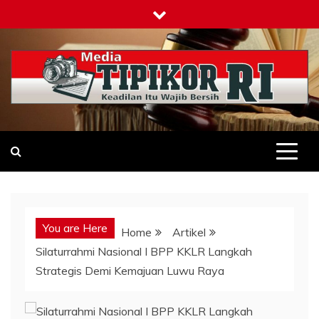
Skip
to
content
Tipikor-ri-online.my.id
Keadilan Itu Wajib Bersih
You are Here
Home
Artikel
Silaturrahmi Nasional I BPP KKLR Langkah
Strategis Demi Kemajuan Luwu Raya