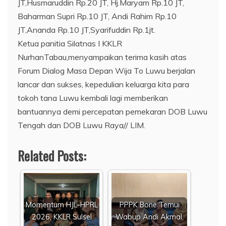
JT,Husmaruddin Rp.20 JT, Hj.Maryam Rp.10 JT,
Baharman Supri Rp.10 JT, Andi Rahim Rp.10
JT,Ananda Rp.10 JT,Syarifuddin Rp.1jt.
Ketua panitia Silatnas I KKLR
NurhanTabau,menyampaikan terima kasih atas
Forum Dialog Masa Depan Wija To Luwu berjalan
lancar dan sukses, kepedulian keluarga kita para
tokoh tana Luwu kembali lagi memberikan
bantuannya demi percepatan pemekaran DOB Luwu
Tengah dan DOB Luwu Raya// LIM.
Related Posts:
Momentum HJL–HPRL
PPPK Bone Temui
2026, KKLR Sulsel
Wabup Andi Akmal,