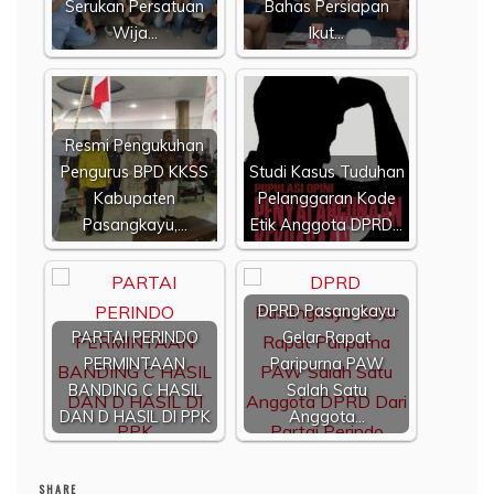
Serukan Persatuan
Bahas Persiapan
Wija…
Ikut…
Resmi Pengukuhan
Pengurus BPD KKSS
Studi Kasus Tuduhan
Kabupaten
Pelanggaran Kode
Pasangkayu,…
Etik Anggota DPRD…
DPRD Pasangkayu
PARTAI PERINDO
Gelar Rapat
PERMINTAAN
Paripurna PAW
BANDING C HASIL
Salah Satu
DAN D HASIL DI PPK
Anggota…
SHARE