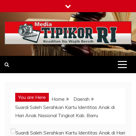
Skip
to
content
Tipikor-ri-online.my.id
Keadilan Itu Wajib Bersih
You are Here
Home
Daerah
Suardi Saleh Serahkan Kartu Identitas Anak di
Hari Anak Nasional Tingkat Kab. Barru