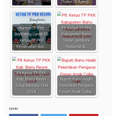
Ina…
Sulsel Di Ajang…
*Ketua TP PKK
Plt. Ketua TP PKK
Bantaeng Lantik 16
Kabupaten Barru
Ketua TP PKK
Hadiri Jambore
Kecamatan dan…
Nasional di…
Plt Ketua TP PKK
Kab. Barru Resmi
Bupati Barru Hadiri
Tutup Berbaur Fest
Pelantikan Pengurus
2024
Forum Anak Colliq…
SHARE