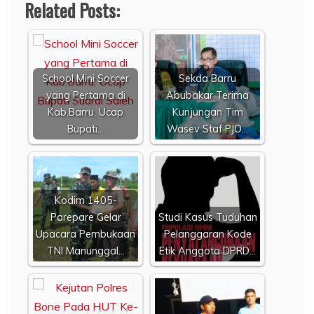
Related Posts:
School Mini Soccer
Sekda Barru
yang Pertama di
Abubakar Terima
Kab.Barru, Ucap
Kunjungan Tim
Bupati…
Wasev Staf PJO…
Kodim 1405-
Parepare Gelar
Studi Kasus Tuduhan
Upacara Pembukaan
Pelanggaran Kode
TNI Manunggal…
Etik Anggota DPRD…