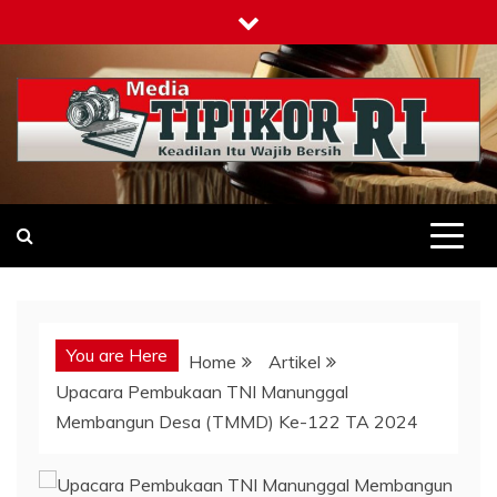
Skip
to
content
Tipikor-ri-online.my.id
Keadilan Itu Wajib Bersih
You are Here
Home
Artikel
Upacara Pembukaan TNI Manunggal
Membangun Desa (TMMD) Ke-122 TA 2024