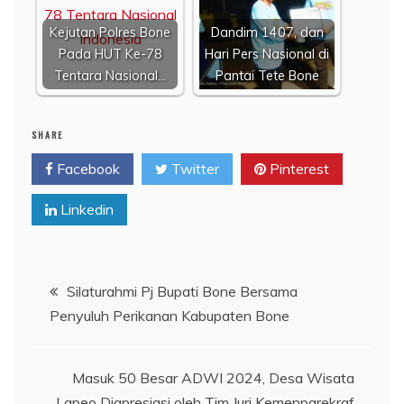
Kejutan Polres Bone
Dandim 1407, dan
Pada HUT Ke-78
Hari Pers Nasional di
Tentara Nasional…
Pantai Tete Bone
SHARE
Facebook
Twitter
Pinterest
Linkedin
Navigasi
Silaturahmi Pj Bupati Bone Bersama
Penyuluh Perikanan Kabupaten Bone
pos
Masuk 50 Besar ADWI 2024, Desa Wisata
Lapeo Diapresiasi oleh Tim Juri Kemenparekraf