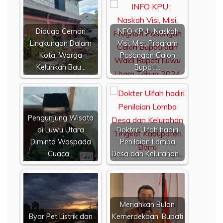
Diduga Cemari
INFO KPU : Naskah
Lingkungan Dalam
Visi, Misi, Program
Kota, Warga
Pasangan Calon
Keluhkan Bau…
Bupati…
Pengunjung Wisata
di Luwu Utara
Dokter Ulfah hadiri
Diminta Waspada
Penilaian Lomba
Cuaca…
Desa dan Kelurahan…
Meriahkan Bulan
Byar Pet Listrik dan
Kemerdekaan, Bupati