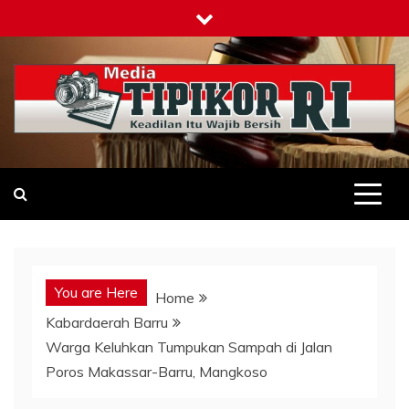
Skip
to
content
Tipikor-ri-online.my.id
Keadilan Itu Wajib Bersih
You are Here
Home
Kabardaerah Barru
Warga Keluhkan Tumpukan Sampah di Jalan
Poros Makassar-Barru, Mangkoso