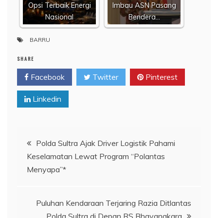
Opsi Terbaik Energi
Imbau ASN Pasang
Nasional
Bendera…
BARRU
SHARE
Facebook
Twitter
Pinterest
Linkedin
Navigasi
Polda Sultra Ajak Driver Logistik Pahami
Keselamatan Lewat Program “Polantas
pos
Menyapa”*
Puluhan Kendaraan Terjaring Razia Ditlantas
Polda Sultra di Depan RS Bhayangkara