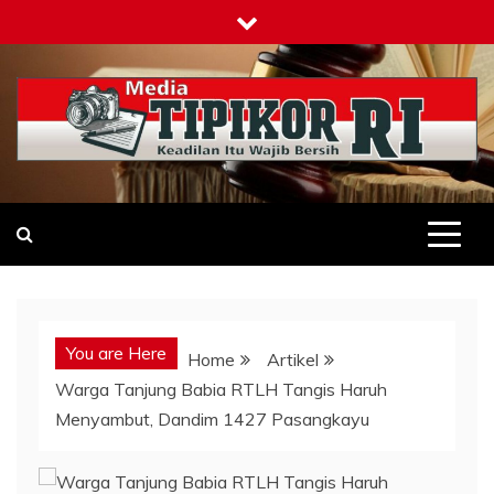
Skip
to
content
Tipikor-ri-online.my.id
Keadilan Itu Wajib Bersih
You are Here
Home
Artikel
Warga Tanjung Babia RTLH Tangis Haruh
Menyambut, Dandim 1427 Pasangkayu