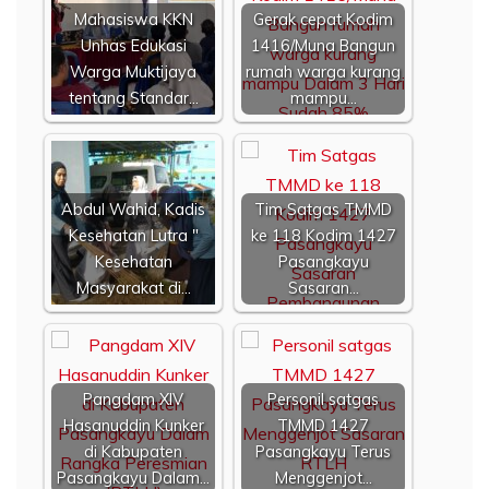
Mahasiswa KKN
Gerak cepat Kodim
Unhas Edukasi
1416/Muna Bangun
Warga Muktijaya
rumah warga kurang
tentang Standar…
mampu…
Abdul Wahid, Kadis
Tim Satgas TMMD
Kesehatan Lutra "
ke 118 Kodim 1427
Kesehatan
Pasangkayu
Masyarakat di…
Sasaran…
Pangdam XIV
Personil satgas
Hasanuddin Kunker
TMMD 1427
di Kabupaten
Pasangkayu Terus
Pasangkayu Dalam…
Menggenjot…