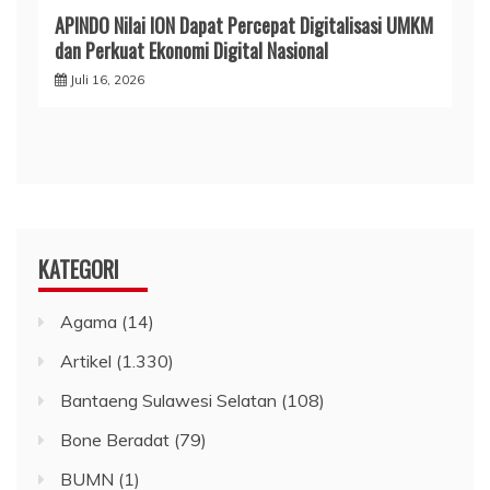
APINDO Nilai ION Dapat Percepat Digitalisasi UMKM
dan Perkuat Ekonomi Digital Nasional
Juli 16, 2026
KATEGORI
Agama
(14)
Artikel
(1.330)
Bantaeng Sulawesi Selatan
(108)
Bone Beradat
(79)
BUMN
(1)