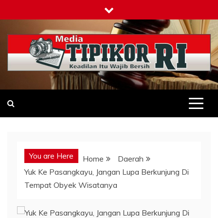
Skip
to
content
Tipikor-ri-online.my.id
Keadilan Itu Wajib Bersih
You are Here
Home
Daerah
Yuk Ke Pasangkayu, Jangan Lupa Berkunjung Di
Tempat Obyek Wisatanya