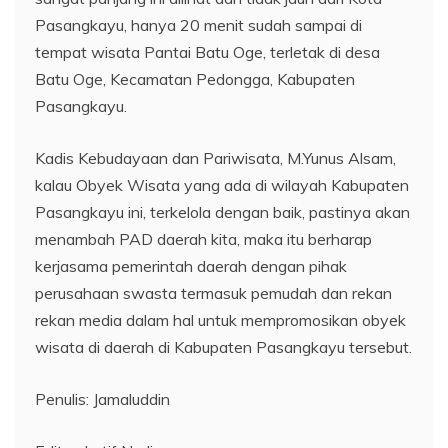
Pasangkayu, hanya 20 menit sudah sampai di
tempat wisata Pantai Batu Oge, terletak di desa
Batu Oge, Kecamatan Pedongga, Kabupaten
Pasangkayu.
Kadis Kebudayaan dan Pariwisata, M.Yunus Alsam,
kalau Obyek Wisata yang ada di wilayah Kabupaten
Pasangkayu ini, terkelola dengan baik, pastinya akan
menambah PAD daerah kita, maka itu berharap
kerjasama pemerintah daerah dengan pihak
perusahaan swasta termasuk pemudah dan rekan
rekan media dalam hal untuk mempromosikan obyek
wisata di daerah di Kabupaten Pasangkayu tersebut.
Penulis: Jamaluddin