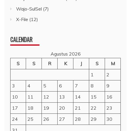
Wajo-SulSel
(7)
X-File
(12)
CALENDAR
Agustus 2026
S
S
R
K
J
S
M
1
2
3
4
5
6
7
8
9
10
11
12
13
14
15
16
17
18
19
20
21
22
23
24
25
26
27
28
29
30
31