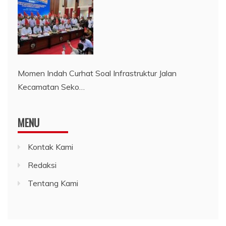
Momen Indah Curhat Soal Infrastruktur Jalan
Kecamatan Seko…
MENU
Kontak Kami
Redaksi
Tentang Kami