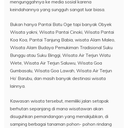
mengunggahnya ke media sosial karena
keindahannya yang sungguh sangat luar biasa.
Bukan hanya Pantai Batu Oge tapi banyak Obyek
Wisata yakni, Wisata Pantai Cinoki, Wisata Pantai
Koa Koa, Pantai Tanjung Babia, wisata Alam Maleo,
Wisata Alam Budaya Pemukiman Tradisional Suku
Bunggu atau Suku Binggi, Wisata Air Terjun Watu
Wete, Wisata Air Terjun Saluwu, Wisata Goa
Gumbasalu, Wisata Goa Lawah, Wisata Air Terjun
Ho’ Barubu, dan masih banyak destinasi wisata
lainnya.
Kawasan wisata tersebut, memiliki jalan setapak
berhutan sepanjang di mana wisatawan akan
disuguhkan pemandangan yang menakjubkan, di
samping berbagai tanaman pohon- pohon rindang