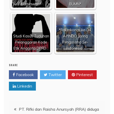
Kurniawan*
BUMN*
*Rakerkonas ke-34,
Studi Kasus Tuduhan
APINDO Jaring
Pelanggaran Kode
Pengusaha Se-
Etik Anggota DPRD…
Indonesia…
SHARE
Facebook
Twitter
Pinterest
Linkedin
Navigasi
PT. Rifki dan Raisha Anursyah (RRA) diduga