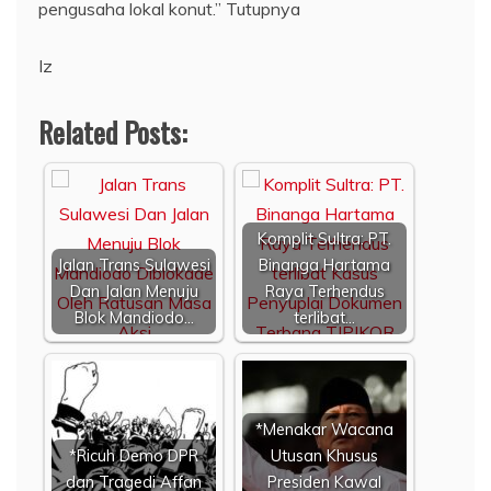
pengusaha lokal konut.” Tutupnya
Iz
Related Posts:
Komplit Sultra: PT.
Jalan Trans Sulawesi
Binanga Hartama
Dan Jalan Menuju
Raya Terhendus
Blok Mandiodo…
terlibat…
*Menakar Wacana
*Ricuh Demo DPR
Utusan Khusus
dan Tragedi Affan
Presiden Kawal