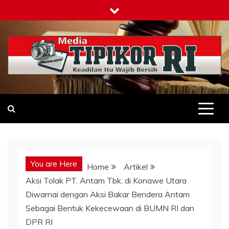
Skip
to
content
Tipikor-ri-online.my.id
Keadilan Itu Wajib Bersih
You are Here
Home
Artikel
Aksi Tolak PT. Antam Tbk. di Konawe Utara
Diwarnai dengan Aksi Bakar Bendera Antam
Sebagai Bentuk Kekecewaan di BUMN RI dan
DPR RI