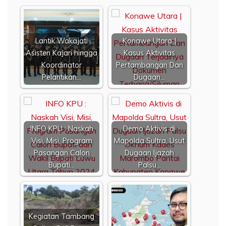
Lantik Wakajati
Konawe Utara |
Asisten Kajari hingga
Kasus Aktivitas
Koordinator
Pertambangan Dan
Pelantikan…
Dugaan…
INFO KPU : Naskah
Demo Aktivis di
Visi, Misi, Program
Mapolda Sultra, Usut
Pasangan Calon
Dugaan Ijazah
Bupati…
Palsu…
Kegiatan Tambang