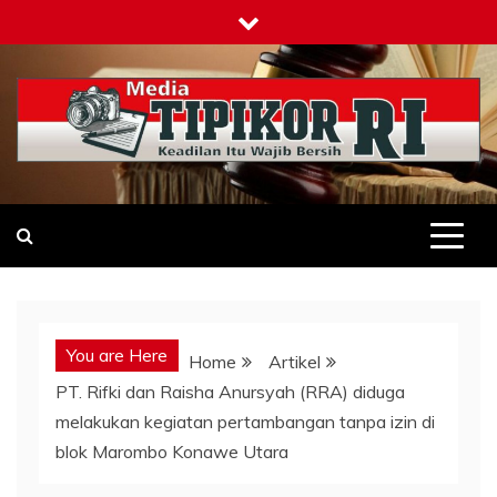
Skip
to
content
Tipikor-ri-online.my.id
Keadilan Itu Wajib Bersih
You are Here
Home
Artikel
PT. Rifki dan Raisha Anursyah (RRA) diduga
melakukan kegiatan pertambangan tanpa izin di
blok Marombo Konawe Utara