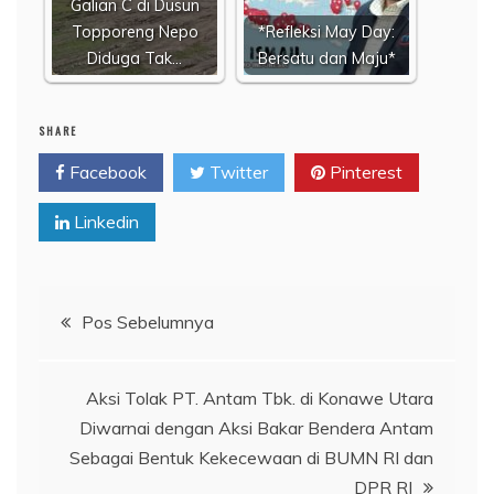
Galian C di Dusun
Topporeng Nepo
*Refleksi May Day:
Diduga Tak…
Bersatu dan Maju*
SHARE
Facebook
Twitter
Pinterest
Linkedin
Navigasi
Pos Sebelumnya
pos
Aksi Tolak PT. Antam Tbk. di Konawe Utara
Diwarnai dengan Aksi Bakar Bendera Antam
Sebagai Bentuk Kekecewaan di BUMN RI dan
DPR RI