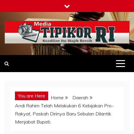
Skip
to
content
Tipikor-ri-online.my.id
Keadilan Itu Wajib Bersih
You are Here
Home
Daerah
Andi Rahim Telah Melakukan 6 Kebijakan Pro-
Rakyat, Paskah Dirinya Baru Sebulan Dilantik
Menjabat Bupati.