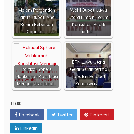
Malam Pergantian
Wakil Bupati Luwu
Tahun, Bupati Andi
Utara Pimpin Forum
Rahim Beberkan
Konsultasi Publik
Capaian…
untuk…
BPN Luwu Utara
Political Sphere
Gelar Serah terima
Mahkamah Konstitusi
Jabatan Pejabat
Menguji Usia Ideal…
Pengawas :…
SHARE
Facebook
Twitter
Pinterest
Linkedin