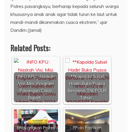
Polres pasangkayu, berharap kepada seluruh warga
khususnya anak anak agar tidak turun ke laut untuk
mandi-mandi dikarenakan cuaca ekstrem,” ujar
Dandim.(Jamal)
Related Posts:
INFO KPU : Naskah
**Kapolda Sulsel
Visi, Misi, Program
Hadiri Buka Puasa
Pasangan Calon
Bersama TNI-POLRI
Bupati…
Tahun…
Bhayangkari Polres
*Polri Pastikan