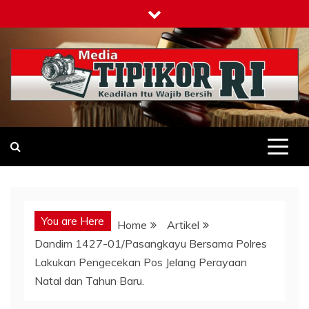
Skip
to
content
Tipikor-ri-online.my.id
Keadilan Itu Wajib Bersih
You are Here
Home
Artikel
Dandim 1427-01/Pasangkayu Bersama Polres
Lakukan Pengecekan Pos Jelang Perayaan
Natal dan Tahun Baru.