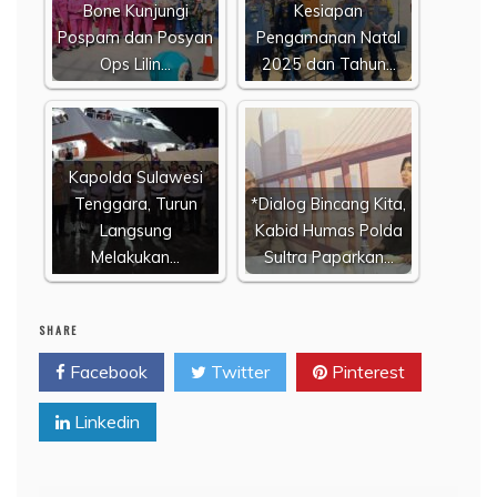
Bone Kunjungi
Kesiapan
Pospam dan Posyan
Pengamanan Natal
Ops Lilin…
2025 dan Tahun…
Kapolda Sulawesi
Tenggara, Turun
*Dialog Bincang Kita,
Langsung
Kabid Humas Polda
Melakukan…
Sultra Paparkan…
SHARE
Facebook
Twitter
Pinterest
Linkedin