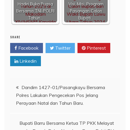
Hadiri Buka Puasa
Visi, Misi, Program
Bersama TNI-POLRI
Pasangan Calon
Tahun…
Bupati…
SHARE
Facebook
Twitter
Pinterest
Linkedin
Navigasi
Dandim 1427-01/Pasangkayu Bersama
Polres Lakukan Pengecekan Pos Jelang
pos
Perayaan Natal dan Tahun Baru.
Bupati Barru Bersama Ketua TP PKK Melayat