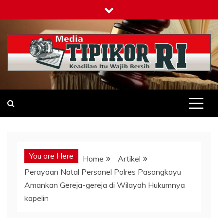
Skip
to
content
Tipikor-ri-online.my.id
Keadilan Itu Wajib Bersih
You are Here
Home
Artikel
Perayaan Natal Personel Polres Pasangkayu
Amankan Gereja-gereja di Wilayah Hukumnya
kapelin