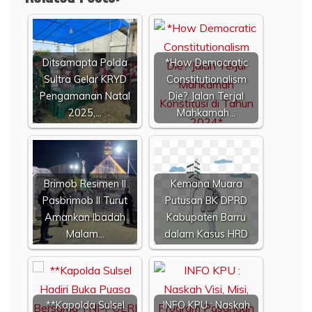
Ditsamapta Polda
*How Democratic
Sultra Gelar KRYD
Constitutionalism
Pengamanan Natal
Die? Jalan Terjal
2025,…
Mahkamah…
Brimob Resimen II
Kemana Muara
Pasbrimob II Turut
Putusan BK DPRD
Amankan Ibadah
Kabupaten Barru
Malam…
dalam Kasus HRD
**Kapolda Sulsel
INFO KPU : Naskah