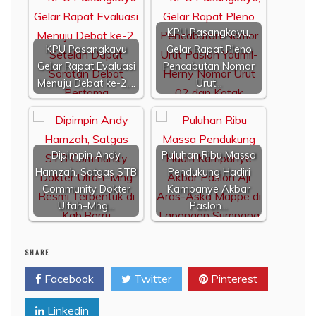
KPU Pasangkayu,
KPU Pasangkayu
Gelar Rapat Pleno
Gelar Rapat Evaluasi
Pencabutan Nomor
Menuju Debat ke-2,…
Urut…
Dipimpin Andy
Puluhan Ribu Massa
Hamzah, Satgas STB
Pendukung Hadiri
Community Dokter
Kampanye Akbar
Ulfah–Mhg…
Paslon…
SHARE
Facebook
Twitter
Pinterest
Linkedin