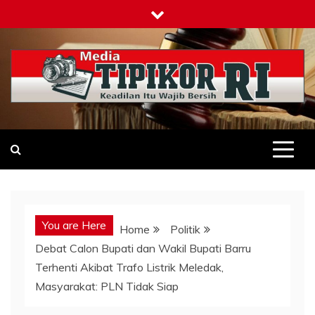
Skip
to
content
Tipikor-ri-online.my.id
Keadilan Itu Wajib Bersih
You are Here
Home
Politik
Debat Calon Bupati dan Wakil Bupati Barru
Terhenti Akibat Trafo Listrik Meledak,
Masyarakat: PLN Tidak Siap