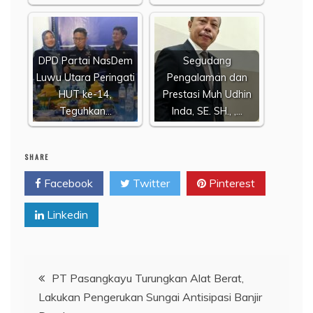
DPD Partai NasDem
Segudang
Luwu Utara Peringati
Pengalaman dan
HUT ke-14,
Prestasi Muh Udhin
Teguhkan…
Inda, SE. SH., ,…
SHARE
Facebook
Twitter
Pinterest
Linkedin
Navigasi
PT Pasangkayu Turungkan Alat Berat,
Lakukan Pengerukan Sungai Antisipasi Banjir
pos