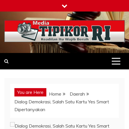
Skip
to
content
Tipikor-ri-online.my.id
Keadilan Itu Wajib Bersih
You are Here
Home
Daerah
Dialog Demokrasi, Salah Satu Kartu Yes Smart
Dipertanyakan