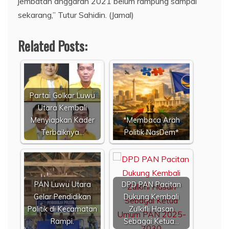
jembatan anggaran 2021 belum rampung sampai
sekarang,” Tutur Sahidin. (Jamal)
Related Posts:
Partai Golkar Luwu
Utara Kembali
Menyiapkan Kader
*Membaca Arah
Terbaiknya…
Politik NasDem*
PAN Luwu Utara
DPD PAN Pacitan
Gelar Pendidikan
Dukung Kembali
Politik di Kecamatan
Zulkifli Hasan
Rampi.
Sebagai Ketua…