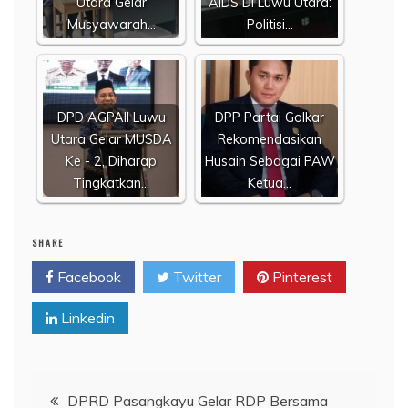
Utara Gelar
AIDS Di Luwu Utara:
Musyawarah…
Politisi…
DPD AGPAII Luwu
DPP Partai Golkar
Utara Gelar MUSDA
Rekomendasikan
Ke - 2, Diharap
Husain Sebagai PAW
Tingkatkan…
Ketua…
SHARE
Facebook
Twitter
Pinterest
Linkedin
Navigasi
DPRD Pasangkayu Gelar RDP Bersama