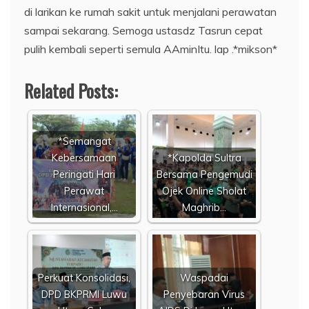
di larikan ke rumah sakit untuk menjalani perawatan
sampai sekarang. Semoga ustasdz Tasrun cepat
pulih kembali seperti semula AAminItu. lap .*mikson*
Related Posts:
*Semangat
Kebersamaan
*Kapolda Sultra
Peringati Hari
Bersama Pengemudi
Perawat
Ojek Online Sholat
Internasional,…
Maghrib…
Perkuat Konsolidasi,
Waspadai
DPD BKPRMI Luwu
Penyebaran Virus