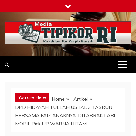
Skip
to
content
Tipikor-ri-online.my.id
Keadilan Itu Wajib Bersih
You are Here
Home
Artikel
DPD HIDAYAH TULLAH USTADZ TASRUN
BERSAMA FAIZ ANAKNYA, DITABRAK LARI
MOBIL Pick UP WARNA HITAM