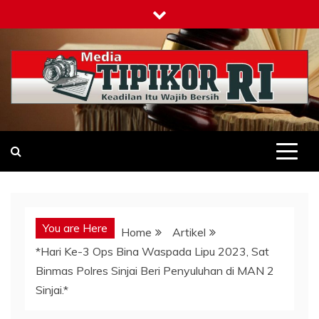
Skip
to
content
Tipikor-ri-online.my.id
Keadilan Itu Wajib Bersih
You are Here
Home
Artikel
*Hari Ke-3 Ops Bina Waspada Lipu 2023, Sat
Binmas Polres Sinjai Beri Penyuluhan di MAN 2
Sinjai.*