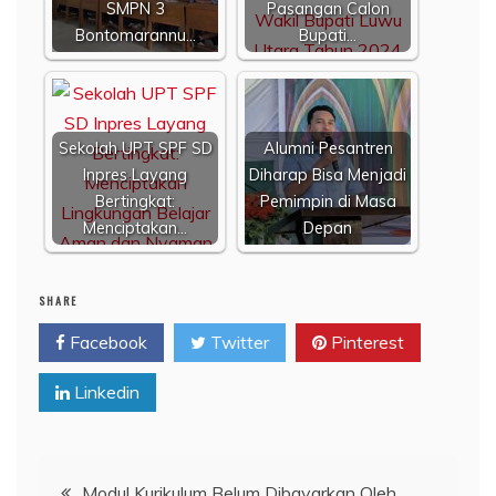
SMPN 3
Pasangan Calon
Bontomarannu…
Bupati…
Sekolah UPT SPF SD
Alumni Pesantren
Inpres Layang
Diharap Bisa Menjadi
Bertingkat:
Pemimpin di Masa
Menciptakan…
Depan
SHARE
Facebook
Twitter
Pinterest
Linkedin
Navigasi
Modul Kurikulum Belum Dibayarkan Oleh