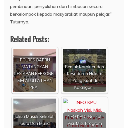
pembinaan, penyuluhan dan himbauan secara
berkelompok kepada masyarakat maupun pelajar,”
Tuturnya.
Related Posts:
POLRES BARRU
MATANGKAN
Bentuk Karakter dan
KESIAPAN PERSONEL
Kesadaran Hukum
MELALUI LATIHAN
Yang Kuat di
PRA…
Kalangan…
Jaksa Masuk Sekolah,
INFO KPU : Naskah
Guru Dan Murid
Visi, Misi, Program