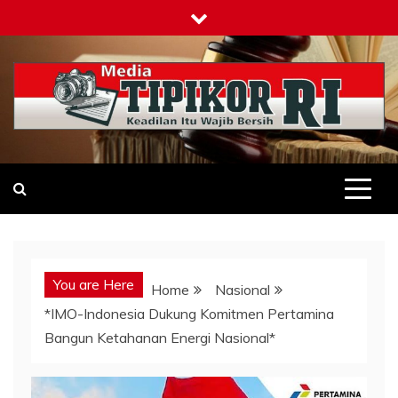
Skip
to
content
Tipikor-ri-online.my.id
Keadilan Itu Wajib Bersih
You are Here
Home
Nasional
*IMO-Indonesia Dukung Komitmen Pertamina
Bangun Ketahanan Energi Nasional*