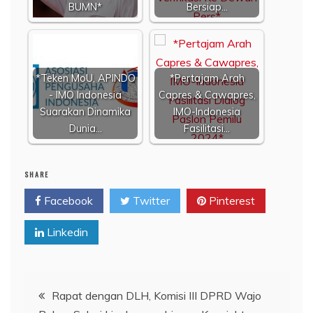
BUMN*
Bersiap…
*Teken MoU, APINDO
*Pertajam Arah
- IMO Indonesia
Capres & Cawapres,
Suarakan Dinamika
IMO-Indonesia
Dunia…
Fasilitasi…
SHARE
Facebook
Twitter
Pinterest
Linkedin
Navigasi
Rapat dengan DLH, Komisi III DPRD Wajo