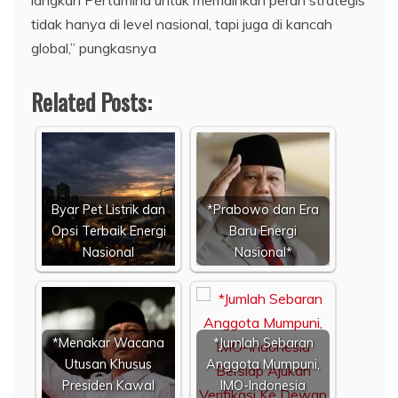
tidak hanya di level nasional, tapi juga di kancah
global,” pungkasnya
Related Posts:
Byar Pet Listrik dan
*Prabowo dan Era
Opsi Terbaik Energi
Baru Energi
Nasional
Nasional*
*Menakar Wacana
*Jumlah Sebaran
Utusan Khusus
Anggota Mumpuni,
Presiden Kawal
IMO-Indonesia