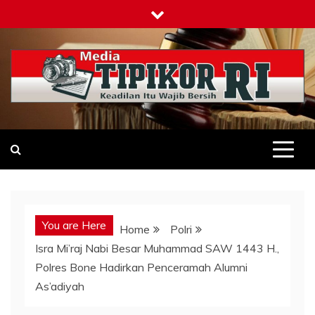
Skip
to
content
Tipikor-ri-online.my.id
Keadilan Itu Wajib Bersih
You are Here
Home
Polri
Isra Mi’raj Nabi Besar Muhammad SAW 1443 H.,
Polres Bone Hadirkan Penceramah Alumni
As’adiyah