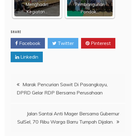
Menghadiri
Pembangunan
Kegiatan…
Pondok…
SHARE
Facebook
Twitter
Pinterest
Linkedin
Navigasi
Marak Pencurian Sawit Di Pasangkayu,
DPRD Gelar RDP Bersama Perusahaan
pos
Jalan Santai Anti Mager Bersama Gubernur
SulSel, 70 Ribu Warga Barru Tumpah Dijalan.