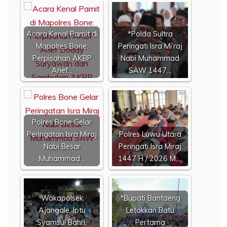
Acara Kenal Pamit di
*Polda Sultra
Mapolres Bone:
Peringati Isra Mi’raj
Perpisahan AKBP
Nabi Muhammad
Arief…
SAW 1447…
Polres Bone Gelar
Peringatan Isra Miraj
Polres Luwu Utara
Nabi Besar
Peringati Isra Miraj
Muhammad…
1447 H / 2026 M,…
Wakapolsek
*Bupati Bantaeng
Ajangale, Iptu
Letakkan Batu
Syamsul Bahri,
Pertama