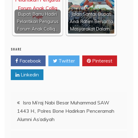
Bupati Barru Hadiri
Jalan Santai, Bupati
Pelantikan Pengurus
Andi Rahim Bersama
Forum Anak Colliq…
Masyarakat Dalam…
SHARE
Facebook
Twitter
Pinterest
Linkedin
Navigasi
Isra Mi’raj Nabi Besar Muhammad SAW
1443 H., Polres Bone Hadirkan Penceramah
pos
Alumni As’adiyah