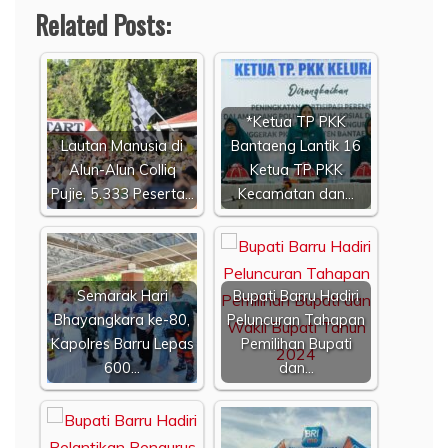
Related Posts:
*Ketua TP PKK
Lautan Manusia di
Bantaeng Lantik 16
Alun-Alun Colliq
Ketua TP PKK
Pujie, 5.333 Peserta…
Kecamatan dan…
Semarak Hari
Bupati Barru Hadiri
Bhayangkara ke-80,
Peluncuran Tahapan
Kapolres Barru Lepas
Pemilihan Bupati
600…
dan…