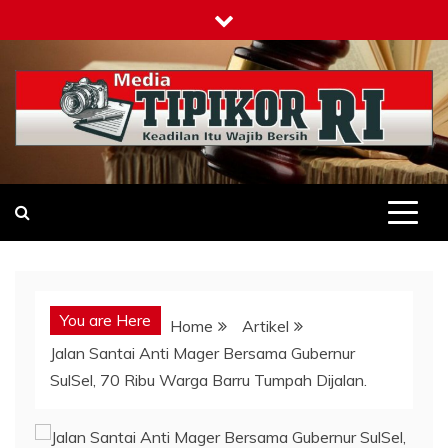
Skip
to
content
Tipikor-ri-online.my.id
Keadilan Itu Wajib Bersih
You are Here
Home
Artikel
Jalan Santai Anti Mager Bersama Gubernur
SulSel, 70 Ribu Warga Barru Tumpah Dijalan.