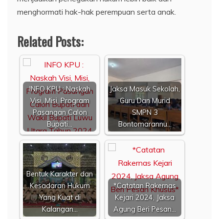
menghormati hak-hak perempuan serta anak.
Related Posts:
INFO KPU : Naskah
Jaksa Masuk Sekolah,
Visi, Misi, Program
Guru Dan Murid
Pasangan Calon
SMPN 3
Bupati…
Bontomarannu…
Bentuk Karakter dan
Kesadaran Hukum
*Catatan Rakernas
Yang Kuat di
Kejari 2024, Jaksa
Kalangan…
Agung Beri Pesan…