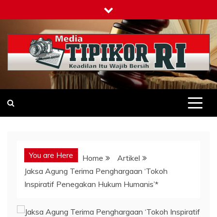
Skip
to
content
Tipikor-ri-online.my.id
Keadilan Itu Wajib Bersih
You are Here
Home
Artikel
Jaksa Agung Terima Penghargaan ‘Tokoh
Inspiratif Penegakan Hukum Humanis’*