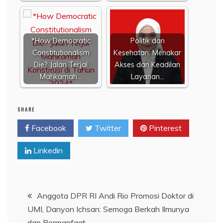
*How Democratic
Politik dan
Constitutionalism
Kesehatan: Menakar
Die? Jalan Terjal
Akses dan Keadilan
Mahkamah…
Layanan…
SHARE
Facebook
Twitter
Pinterest
Linkedin
Navigasi
Anggota DPR RI Andi Rio Promosi Doktor di
UMI, Danyon Ichsan: Semoga Berkah Ilmunya
pos
dan Bermanfaat