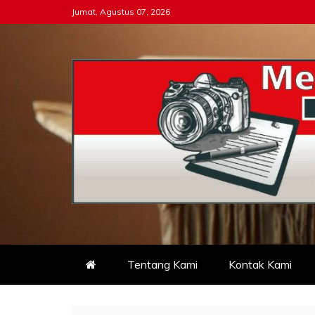
Skip
Jumat, Agustus 07, 2026
to
content
Tipikor-ri-online.my.i
Keadilan Itu Wajib Bersih
Tentang Kami
Kontak Kami