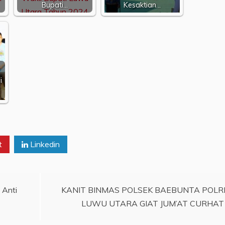
Bupati…
Kesaktian…
i
t
Linkedin
 Anti
KANIT BINMAS POLSEK BAEBUNTA POLR
LUWU UTARA GIAT JUM’AT CURHAT