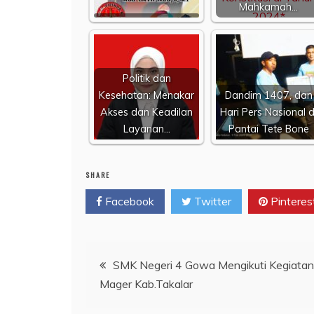
Mahkamah…
Politik dan
Kesehatan: Menakar
Dandim 1407, dan
Akses dan Keadilan
Hari Pers Nasional d
Layanan…
Pantai Tete Bone
SHARE
Facebook
Twitter
Pinteres
Navigasi
SMK Negeri 4 Gowa Mengikuti Kegiatan
Mager Kab.Takalar
pos