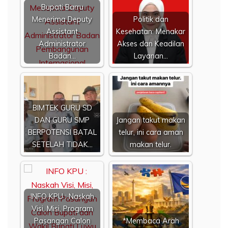
Bupati Barru
Menerima Deputy
Politik dan
Assistant
Kesehatan: Menakar
Administrator
Akses dan Keadilan
Badan…
Layanan…
BIMTEK GURU SD
DAN GURU SMP
Jangan takut makan
BERPOTENSI BATAL
telur, ini cara aman
SETELAH TIDAK…
makan telur.
INFO KPU : Naskah
Visi, Misi, Program
Pasangan Calon
*Membaca Arah