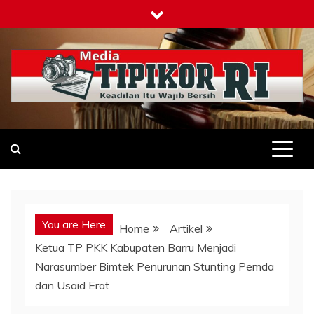
Skip
to
content
Tipikor-ri-online.my.id
Keadilan Itu Wajib Bersih
You are Here
Home
Artikel
Ketua TP PKK Kabupaten Barru Menjadi
Narasumber Bimtek Penurunan Stunting Pemda
dan Usaid Erat