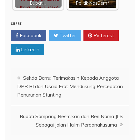
Bupati…
Politik NasDem*
SHARE
Facebook
Twitter
Pinterest
Linkedin
Navigasi
Sekda Barru: Terimakasih Kepada Anggota
DPR RI dan Usaid Erat Mendukung Percepatan
pos
Penurunan Stunting
Bupati Sampang Resmikan dan Beri Nama JLS
Sebagai Jalan Halim Perdanakusuma