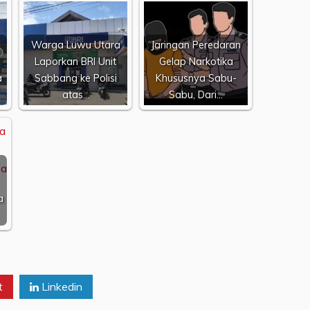
Warga Luwu Utara
Jaringan Peredaran
Laporkan BRI Unit
Gelap Narkotika
a
Sabbang ke Polisi
Khususnya Sabu-
atas…
Sabu, Dari…
a
t
Linkedin