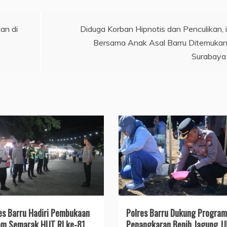
an di
Diduga Korban Hipnotis dan Penculikan, 
Bersama Anak Asal Barru Ditemukan
Surabaya
es Barru Hadiri Pembukaan
Polres Barru Dukung Program
m Semarak HUT RI ke-81
Penangkaran Benih Jagung JJ