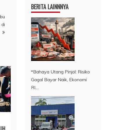
BERITA LAINNNYA
ibu
 di
*Bahaya Utang Pinjol: Risiko
Gagal Bayar Naik, Ekonomi
RI…
UH,