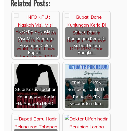
Related Posts:
INFO KPU : Naskah
Bupati Bone
Visi, Misi, Program
Kunjungan Kerja Di
Pasangan Calon
Sulbar Dalam
Bupati…
Rangka…
*Ketua TP PKK
Studi Kasus Tuduhan
Bantaeng Lantik 16
Pelanggaran Kode
Ketua TP PKK
Etik Anggota DPRD…
Kecamatan dan…