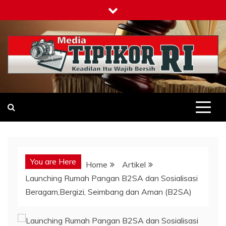
Skip
to
content
Tipikor-ri-online.my.id
Keadilan Itu Wajib Bersih
You are Here
Home
Artikel
Launching Rumah Pangan B2SA dan Sosialisasi
Beragam,Bergizi, Seimbang dan Aman (B2SA)