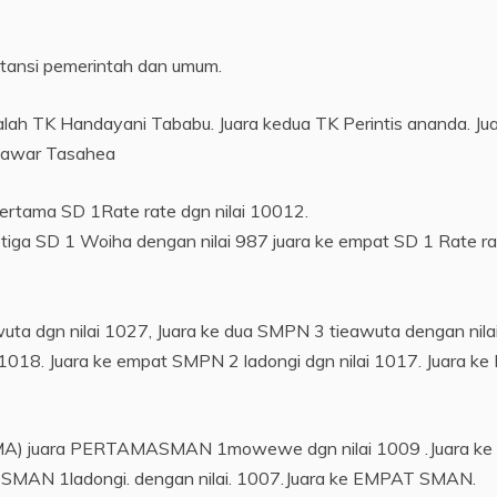
nstansi pemerintah dan umum.
ah TK Handayani Tababu. Juara kedua TK Perintis ananda. Jua
k Mawar Tasahea
 pertama SD 1Rate rate dgn nilai 10012.
e tiga SD 1 Woiha dengan nilai 987 juara ke empat SD 1 Rate ra
ta dgn nilai 1027, Juara ke dua SMPN 3 tieawuta dengan nila
ai1018. Juara ke empat SMPN 2 ladongi dgn nilai 1017. Juara ke
SMA) juara PERTAMASMAN 1mowewe dgn nilai 1009 .Juara ke
ga SMAN 1ladongi. dengan nilai. 1007.Juara ke EMPAT SMAN.