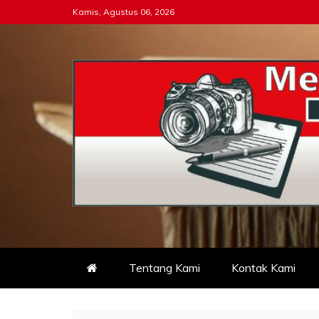
Skip
Kamis, Agustus 06, 2026
to
content
Tipikor-ri-online.my.i
Keadilan Itu Wajib Bersih
Tentang Kami
Kontak Kami