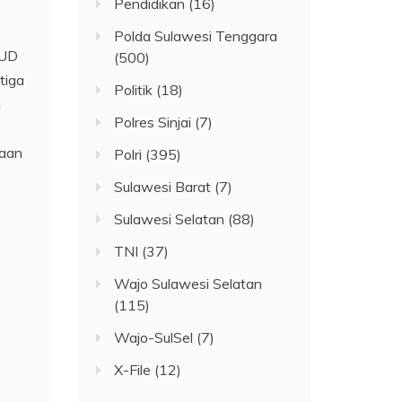
Pendidikan
(16)
Polda Sulawesi Tenggara
SUD
(500)
tiga
Politik
(18)
n
Polres Sinjai
(7)
yaan
Polri
(395)
Sulawesi Barat
(7)
Sulawesi Selatan
(88)
TNI
(37)
Wajo Sulawesi Selatan
(115)
Wajo-SulSel
(7)
X-File
(12)