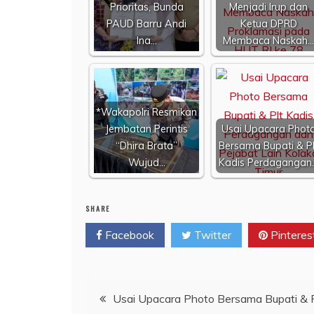
Prioritas, Bunda
Menjadi Irup dan
PAUD Barru Andi
Ketua DPRD
Ina…
Membaca Naskah…
*Wakapolri Resmikan
Jembatan Perintis
Usai Upacara Phot
“Dhira Brata”
Bersama Bupati & Pl
Wujud…
Kadis Perdagangan
SHARE
Facebook
Twitter
Pinteres
Navigasi
Usai Upacara Photo Bersama Bupati & P