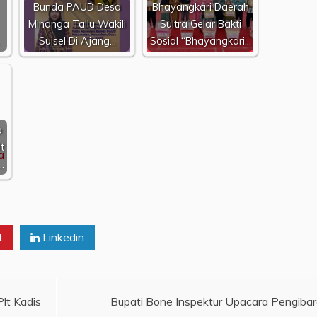
Bunda PAUD Desa
Bhayangkari Daerah
Minanga Tallu Wakili
Sultra Gelar Bakti
Sulsel Di Ajang…
Sosial “Bhayangkari…
o
t
…
t
Linkedin
lt Kadis
Bupati Bone Inspektur Upacara Pengiba