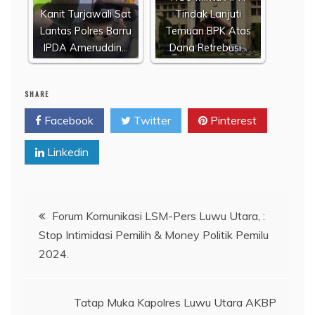
Kanit Turjawali Sat
Tindak Lanjuti
Lantas Polres Barru
Temuan BPK Atas
IPDA Ameruddin…
Dana Retrebusi…
SHARE
Facebook
Twitter
Pinterest
Linkedin
Navigasi
Forum Komunikasi LSM-Pers Luwu Utara, :
Stop Intimidasi Pemilih & Money Politik Pemilu
pos
2024.
Tatap Muka Kapolres Luwu Utara AKBP