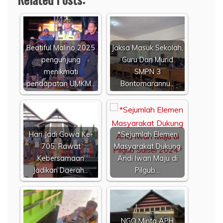
Beatiful Malino 2025
Jaksa Masuk Sekolah,
pengunjung
Guru Dan Murid
menikmati
SMPN 3
pendapatan UMKM…
Bontomarannu…
Hari Jadi Gowa Ke-
*Sejumlah Elemen
705, Rawat
Masyarakat Dukung
Kebersamaan
Andi Iwan Maju di
Jadikan Daerah…
Pilgub…
NGO Minta APH