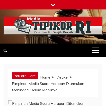
Skip
to
content
Tipikor-ri-online.my.id
Keadilan Itu Wajib Bersih
You are Here
Home
Artikel
Pimpinan Media Suara Harapan Ditemukan
Meninggal Dalam Mobilnya