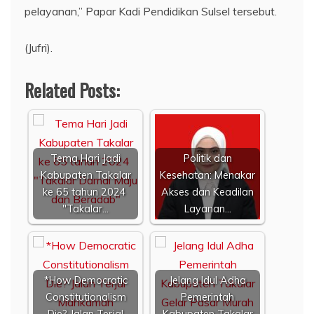
pelayanan,” Papar Kadi Pendidikan Sulsel tersebut.
(Jufri).
Related Posts:
Tema Hari Jadi
Politik dan
Kabupaten Takalar
Kesehatan: Menakar
ke 65 tahun 2024
Akses dan Keadilan
"Takalar…
Layanan…
*How Democratic
Jelang Idul Adha
Constitutionalism
Pemerintah
Die? Jalan Terjal
Kabupaten Takalar