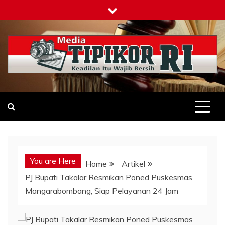
Skip
to
content
Tipikor-ri-online.my.id
Keadilan Itu Wajib Bersih
You are Here
Home
Artikel
PJ Bupati Takalar Resmikan Poned Puskesmas
Mangarabombang, Siap Pelayanan 24 Jam