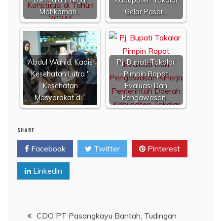
Mahkamah…
Gelar Pasar…
Abdul Wahid, Kadis
Pj. Bupati Takalar
Kesehatan Lutra "
Pimpin Rapat
Kesehatan
Evaluasi Dan
Masyarakat di…
Pengawasan…
SHARE
Facebook
Twitter
Pinterest
Linkedin
Navigasi
CDO PT Pasangkayu Bantah, Tudingan