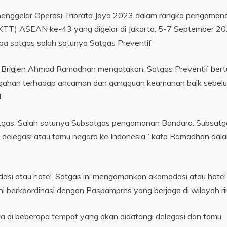
) menggelar Operasi Tribrata Jaya 2023 dalam rangka pengaman
(KTT) ASEAN ke-43 yang digelar di Jakarta, 5-7 September 20
pa satgas salah satunya Satgas Preventif
, Brigjen Ahmad Ramadhan mengatakan, Satgas Preventif ber
ahan terhadap ancaman dan gangguan keamanan baik sebelu
.
satgas. Salah satunya Subsatgas pengamanan Bandara. Subsatga
legasi atau tamu negara ke Indonesia,” kata Ramadhan dal
si atau hotel. Satgas ini mengamankan akomodasi atau hotel
i berkoordinasi dengan Paspampres yang berjaga di wilayah ri
 di beberapa tempat yang akan didatangi delegasi dan tamu