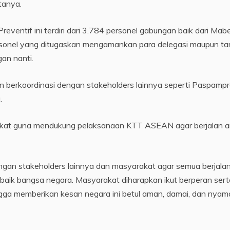
tanya.
eventif ini terdiri dari 3.784 personel gabungan baik dari Mab
ersonel yang ditugaskan mengamankan para delegasi maupun t
an nanti.
an berkoordinasi dengan stakeholders lainnya seperti Paspampr
.
arakat guna mendukung pelaksanaan KTT ASEAN agar berjalan 
engan stakeholders lainnya dan masyarakat agar semua berjala
ik bangsa negara. Masyarakat diharapkan ikut berperan sert
gga memberikan kesan negara ini betul aman, damai, dan nyam