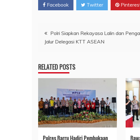
Facebook
Twitter
Pinteres
Navigasi
Polri Siapkan Rekayasa Lalin dan Pen
Jalur Delegasi KTT ASEAN
pos
RELATED POSTS
Polres Barru Hadiri Pembukaan
​Baw