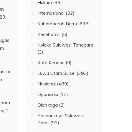
Hukum
(33)
an
Internasional
(32)
23.
Kabardaerah Barru
(638)
Kesehatan
(5)
tugas
Kolaka Sulawesi Tenggara
m,
(3)
Kota Kendari
(9)
s ini
Luwu Utara Sulsel
(393)
am
Nasional
(489)
Oganisasi
(17)
 para
Olah raga
(8)
ng 1.
Pasangkayu Sulawesi
Barat
(93)