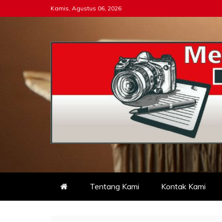
Skip
Kamis, Agustus 06, 2026
to
content
Tipikor-ri-online.my.i
Keadilan Itu Wajib Bersih
Tentang Kami
Kontak Kami