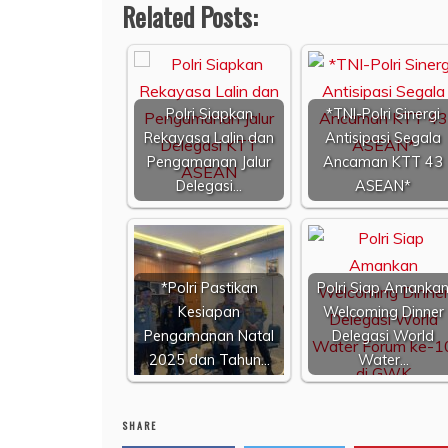
Related Posts:
Polri Siapkan
*TNI-Polri Sinergi
Rekayasa Lalin dan
Antisipasi Segala
Pengamanan Jalur
Ancaman KTT 43
Delegasi…
ASEAN*
*Polri Pastikan
Polri Siap Amanka
Kesiapan
Welcoming Dinner
Pengamanan Natal
Delegasi World
2025 dan Tahun…
Water…
SHARE