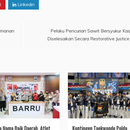
t
Linkedin
gamanan
Pelaku Pencurian Sawit Bersyukur Ka
Diselesaikan Secara Restorative Justice
a Nama Baik Daerah, Atlet
Kontingen Taekwondo Polda