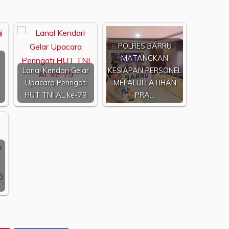
POLRES BARRU
MATANGKAN
Lanal Kendari Gelar
KESIAPAN PERSONEL
Upacara Peringati
MELALUI LATIHAN
HUT TNI AL ke-79
PRA…
n