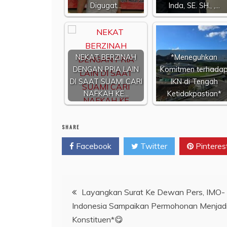
Digugat…
Inda, SE. SH., ,…
NEKAT BERZINAH
*Meneguhkan
DENGAN PRIA LAIN
Komitmen terhada
DI SAAT SUAMI CARI
IKN di Tengah
NAFKAH KE…
Ketidakpastian*
SHARE
Facebook
Twitter
Pinteres
Navigasi
Layangkan Surat Ke Dewan Pers, IMO-
Indonesia Sampaikan Permohonan Menjad
pos
Konstituen*😋