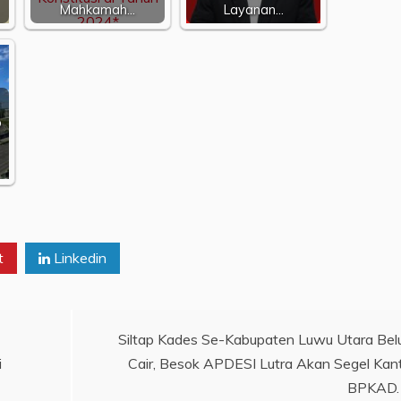
Mahkamah…
Layanan…
p
t
Linkedin
Siltap Kades Se-Kabupaten Luwu Utara Be
i
Cair, Besok APDESI Lutra Akan Segel Kan
BPKAD.