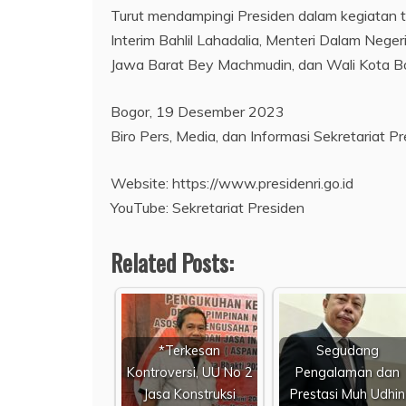
Turut mendampingi Presiden dalam kegiatan
Interim Bahlil Lahadalia, Menteri Dalam Neger
Jawa Barat Bey Machmudin, dan Wali Kota B
Bogor, 19 Desember 2023
Biro Pers, Media, dan Informasi Sekretariat P
Website: https://www.presidenri.go.id
YouTube: Sekretariat Presiden
Related Posts:
*Terkesan
Segudang
Kontroversi, UU No 2
Pengalaman dan
Jasa Konstruksi
Prestasi Muh Udhin