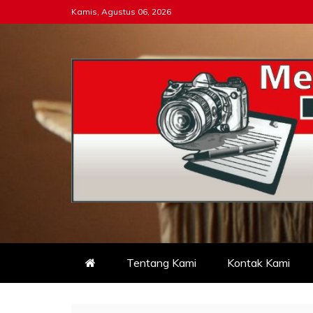
Skip
Kamis, Agustus 06, 2026
to
content
Tipikor-ri-online.my.i
Keadilan Itu Wajib Bersih
Tentang Kami
Kontak Kami