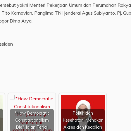
 tersebut yakni Menteri Pekerjaan Umum dan Perumahan Rakya
i Tito Karnavian, Panglima TNI Jenderal Agus Subiyanto, Pj. Gu
ogor Bima Arya.
residen
*How Democratic
Politik dan
Constitutionalism
Kesehatan: Menakar
Die? Jalan Terjal
Akses dan Keadilan