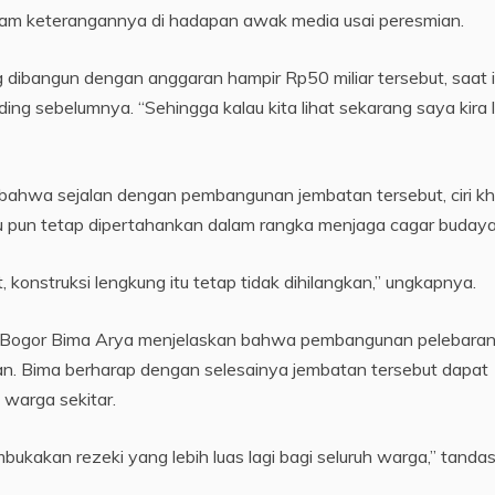
alam keterangannya di hadapan awak media usai peresmian.
 dibangun dengan anggaran hampir Rp50 miliar tersebut, saat i
nding sebelumnya. “Sehingga kalau kita lihat sekarang saya kira 
 bahwa sejalan dengan pembangunan jembatan tersebut, ciri k
u pun tetap dipertahankan dalam rangka menjaga cagar budaya
 konstruksi lengkung itu tetap tidak dihilangkan,” ungkapnya.
a Bogor Bima Arya menjelaskan bahwa pembangunan pelebara
an. Bima berharap dengan selesainya jembatan tersebut dapat
 warga sekitar.
kakan rezeki yang lebih luas lagi bagi seluruh warga,” tanda