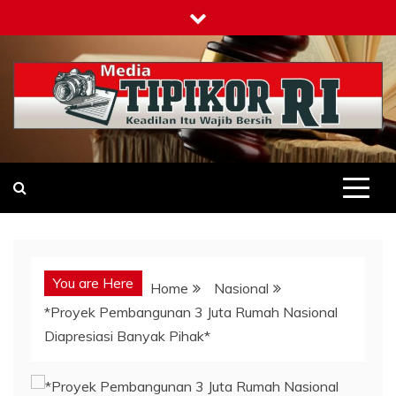
Skip
to
content
Tipikor-ri-online.my.id
Keadilan Itu Wajib Bersih
You are Here
Home
Nasional
*Proyek Pembangunan 3 Juta Rumah Nasional
Diapresiasi Banyak Pihak*