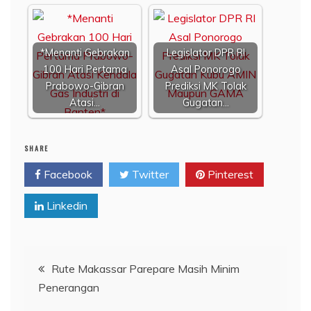
*Menanti Gebrakan
Legislator DPR RI
100 Hari Pertama
Asal Ponorogo
Prabowo-Gibran
Prediksi MK Tolak
Atasi…
Gugatan…
SHARE
Facebook
Twitter
Pinterest
Linkedin
Navigasi
Rute Makassar Parepare Masih Minim
Penerangan
pos