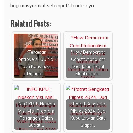
bagi masyarakat setempat,” tandasnya.
Related Posts:
*Terkesan
*How Democratic
Kontroversi, UU No 2
Constitutionalism
Jasa Konstruksi
Die? Jalan Terjal
Digugat…
Mahkamah…
INFO KPU : Naskah
*Potret Sengketa
Visi, Misi, Program
Pilpres 2024, Dua
Pasangan Calon
Kubu Lawan Satu
Bupati…
Siapa…