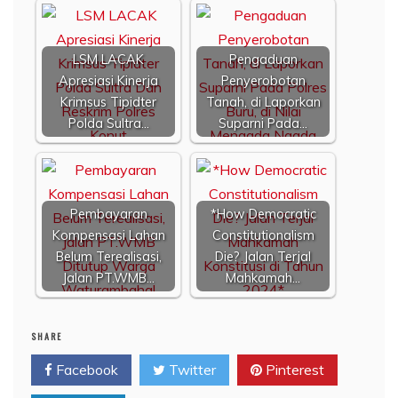
LSM LACAK
Pengaduan
Apresiasi Kinerja
Penyerobotan
Krimsus Tipidter
Tanah, di Laporkan
Polda Sultra…
Suparni Pada…
Pembayaran
*How Democratic
Kompensasi Lahan
Constitutionalism
Belum Terealisasi,
Die? Jalan Terjal
Jalan PT.WMB…
Mahkamah…
SHARE
Facebook
Twitter
Pinterest