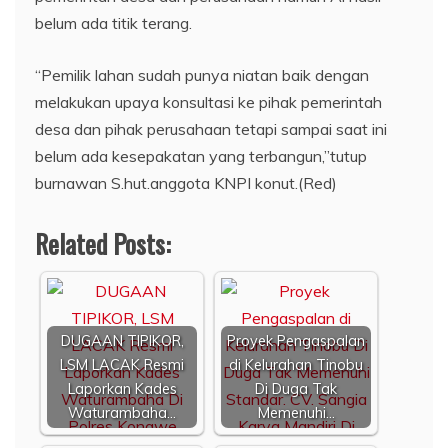
belum ada titik terang.
“Pemilik lahan sudah punya niatan baik dengan
melakukan upaya konsultasi ke pihak pemerintah
desa dan pihak perusahaan tetapi sampai saat ini
belum ada kesepakatan yang terbangun,”tutup
burnawan S.hut.anggota KNPI konut.(Red)
Related Posts:
DUGAAN TIPIKOR,
Proyek Pengaspalan
LSM LACAK Resmi
di Kelurahan Tinobu
Laporkan Kades
Di Duga Tak
Waturambaha…
Memenuhi…