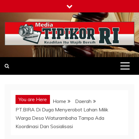
Skip
to
content
Tipikor-ri-online.my.id
Keadilan Itu Wajib Bersih
You are Here
Home
Daerah
PT.BIRA Di Duga Menyerobot Lahan Milik
Warga Desa Waturambaha Tampa Ada
Koordinasi Dan Sosialisasi