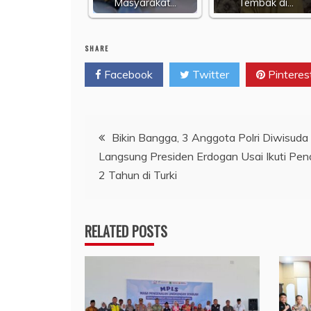
Masyarakat…
Tembak di…
SHARE
Facebook
Twitter
Pinteres
Navigasi
Bikin Bangga, 3 Anggota Polri Diwisuda
Langsung Presiden Erdogan Usai Ikuti Pen
pos
2 Tahun di Turki
RELATED POSTS