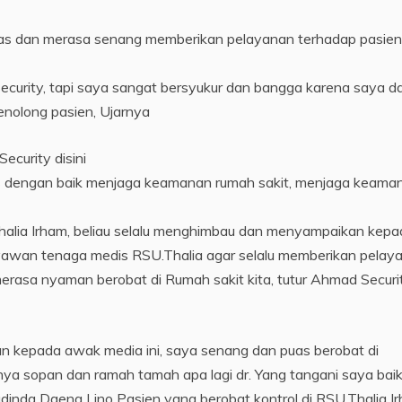
khlas dan merasa senang memberikan pelayanan terhadap pasien
ecurity, tapi saya sangat bersyukur dan bangga karena saya d
enolong pasien, Ujarnya
curity disini
as dengan baik menjaga keamanan rumah sakit, menjaga keama
.Thalia Irham, beliau selalu menghimbau dan menyampaikan kep
ryawan tenaga medis RSU.Thalia agar selalu memberikan pelay
erasa nyaman berobat di Rumah sakit kita, tutur Ahmad Securi
n kepada awak media ini, saya senang dan puas berobat di
ya sopan dan ramah tamah apa lagi dr. Yang tangani saya bai
adinda Daeng Lino Pasien yang berobat kontrol di RSU.Thalia I