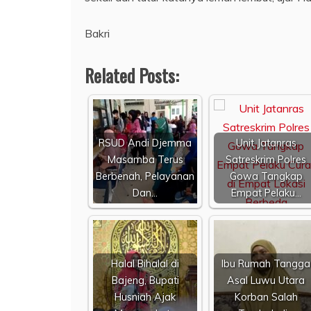
Bakri
Related Posts:
RSUD Andi Djemma
Unit Jatanras
Masamba Terus
Satreskrim Polres
Berbenah, Pelayanan
Gowa Tangkap
Dan…
Empat Pelaku…
Halal Bihalal di
Ibu Rumah Tangga
Bajeng, Bupati
Asal Luwu Utara
Husniah Ajak
Korban Salah