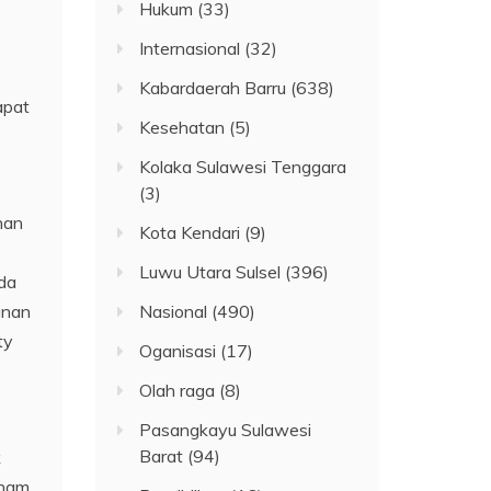
Hukum
(33)
Internasional
(32)
Kabardaerah Barru
(638)
apat
Kesehatan
(5)
Kolaka Sulawesi Tenggara
(3)
nan
Kota Kendari
(9)
Luwu Utara Sulsel
(396)
ada
anan
Nasional
(490)
ty
Oganisasi
(17)
Olah raga
(8)
Pasangkayu Sulawesi
Barat
(94)
k
rham.