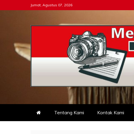
Skip
Jumat, Agustus 07, 2026
to
content
Tipikor-ri-online.my.i
Keadilan Itu Wajib Bersih
Tentang Kami
Kontak Kami