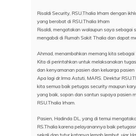
Risaldi Security, RSU.Thalia Irham dengan i
yang berobat di RSU.Thalia Irham
Risaldi, mengatakan walaupun saya sebagai s
mengabdi di Rumah Sakit Thalia dan dapat m
Ahmad, menambahkan memang kita sebagai Se
Kita di perintahkan untuk melaksanakan tug
dan kenyamanan pasien dan keluarga pasien
Apa lagi dr.Irma Astuti, MARS. Direktur RSU
kita semua baik petugas security maupun ka
yang baik, sopan dan santun supaya pasien m
RSU.Thalia Irham.
Pasien, Hadinda DL, yang di temui mengataka
RS.Thalia karena pelayanannya baik petugasn
sekali dan tutur katanya lemah lembut, ujar H