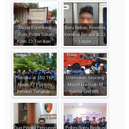
​Wujud Kepedulian
Baru Bebas, Residivis
Polri, Polda Sulsel
Kembali Beraksi di 22
Kirim 10 Ton Ikan…
Lokasi
*Beraksi di 150 TKP,
Ditemukan Seorang
Buser 77 Polresta
Mayat Laki-Laki Di
Kendari Tangkap…
Kantor Unit BRI…
​Dua Pelaku Pencurian
​Polres Barru Ringkus