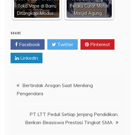
Toko Vape di Barru
Pelaku Curat Motor
Ditangkap, Modus…
Masjid Agung…
SHARE
Facebook
Twitter
Pinterest
Linkedin
Navigasi
Bertindak Arogan Saat Menilang
Pengendara
pos
PT LTT Peduli Setiap Jenjang Pendidikan,
Berikan Beasiswa Prestasi Tingkat SMA