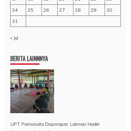
24
25
26
27
28
29
30
31
« Jul
BERITA LAINNNYA
UPT Pariwisata Disporapar, Lukman Hadiri