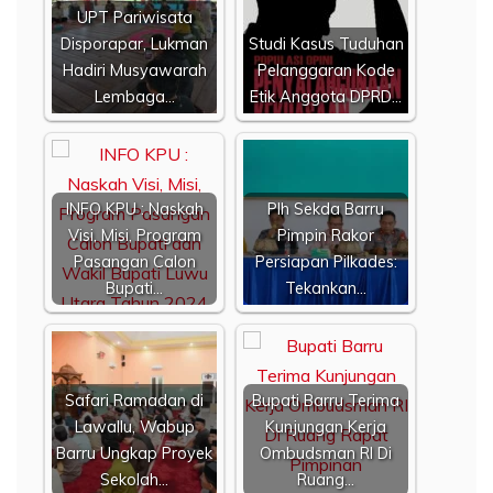
UPT Pariwisata
Disporapar, Lukman
Studi Kasus Tuduhan
Hadiri Musyawarah
Pelanggaran Kode
Lembaga…
Etik Anggota DPRD…
INFO KPU : Naskah
Plh Sekda Barru
Visi, Misi, Program
Pimpin Rakor
Pasangan Calon
Persiapan Pilkades:
Bupati…
Tekankan…
Safari Ramadan di
Bupati Barru Terima
Lawallu, Wabup
Kunjungan Kerja
Barru Ungkap Proyek
Ombudsman RI Di
Sekolah…
Ruang…