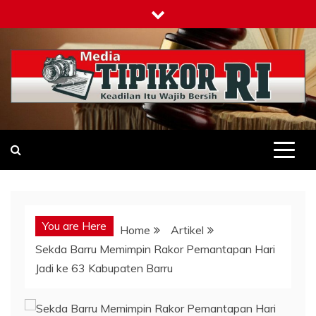
Skip
to
content
Tipikor-ri-online.my.id
Keadilan Itu Wajib Bersih
You are Here
Home
Artikel
Sekda Barru Memimpin Rakor Pemantapan Hari
Jadi ke 63 Kabupaten Barru