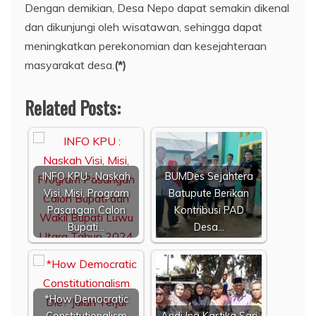
Dengan demikian, Desa Nepo dapat semakin dikenal
dan dikunjungi oleh wisatawan, sehingga dapat
meningkatkan perekonomian dan kesejahteraan
masyarakat desa.
(*)
Related Posts:
INFO KPU : Naskah
BUMDes Sejahtera
Visi, Misi, Program
Batupute Berikan
Pasangan Calon
Kontribusi PAD
Bupati…
Desa…
*How Democratic
Constitutionalism
Andi Ina Kartika Sari