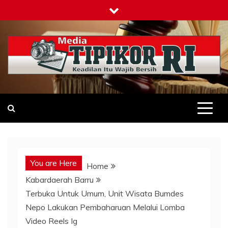
Skip
to
content
Tipikor-ri-online.my.id
Keadilan Itu Wajib Bersih
You are Here
Home
Kabardaerah Barru
Terbuka Untuk Umum, Unit Wisata Bumdes
Nepo Lakukan Pembaharuan Melalui Lomba
Video Reels Ig