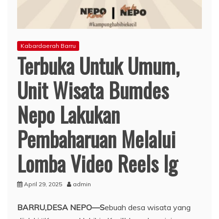
Kabardaerah Barru
Terbuka Untuk Umum,
Unit Wisata Bumdes
Nepo Lakukan
Pembaharuan Melalui
Lomba Video Reels Ig
April 29, 2025
admin
BARRU,DESA NEPO—S
ebuah desa wisata yang