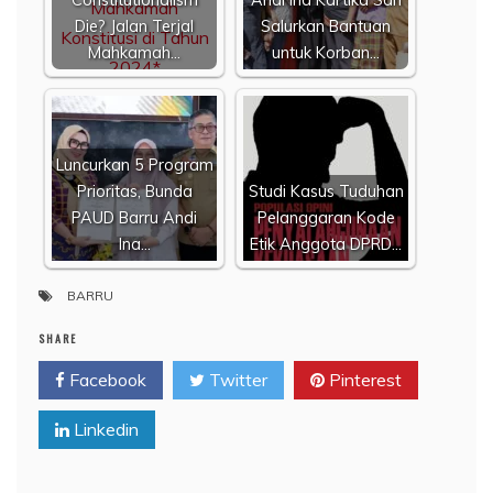
Die? Jalan Terjal
Salurkan Bantuan
Mahkamah…
untuk Korban…
Luncurkan 5 Program
Prioritas, Bunda
Studi Kasus Tuduhan
PAUD Barru Andi
Pelanggaran Kode
Ina…
Etik Anggota DPRD…
BARRU
SHARE
Facebook
Twitter
Pinterest
Linkedin