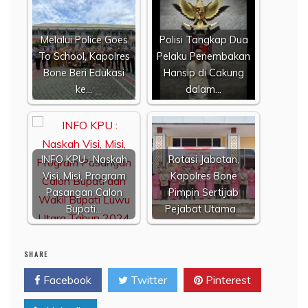
Melalui Police Goes
Polisi Tangkap Dua
To School, Kapolres
Pelaku Penembakan
Bone Beri Edukasi
Hansip di Cakung
ke…
dalam…
INFO KPU : Naskah
Rotasi Jabatan,
Visi, Misi, Program
Kapolres Bone
Pasangan Calon
Pimpin Sertijab
Bupati…
Pejabat Utama…
SHARE
Facebook
Twitter
Pinterest