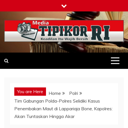
Skip
to
content
Tipikor-ri-online.my.id
Keadilan Itu Wajib Bersih
You are Here
Home
Polri
Tim Gabungan Polda-Polres Selidiki Kasus
Penembakan Maut di Lappariaja Bone, Kapolres:
Akan Tuntaskan Hingga Akar